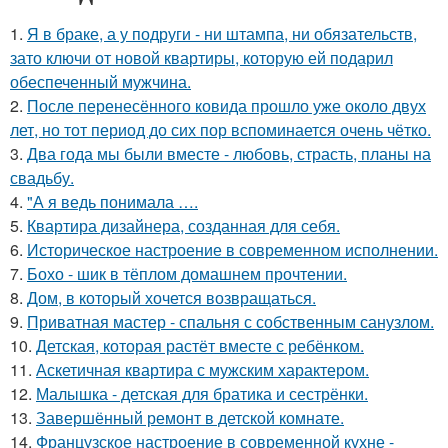
1.
Я в браке, а у подруги - ни штампа, ни обязательств,
зато ключи от новой квартиры, которую ей подарил
обеспеченный мужчина.
2.
После перенесённого ковида прошло уже около двух
лет, но тот период до сих пор вспоминается очень чётко.
3.
Два года мы были вместе - любовь, страсть, планы на
свадьбу.
4.
"А я ведь понимала ….
5.
Квартира дизайнера, созданная для себя.
6.
Историческое настроение в современном исполнении.
7.
Бохо - шик в тёплом домашнем прочтении.
8.
Дом, в который хочется возвращаться.
9.
Приватная мастер - спальня с собственным санузлом.
10.
Детская, которая растёт вместе с ребёнком.
11.
Аскетичная квартира с мужским характером.
12.
Малышка - детская для братика и сестрёнки.
13.
Завершённый ремонт в детской комнате.
14.
Французское настроение в современной кухне -