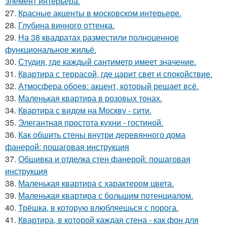
элемент интерьера.
27.
Красные акценты в московском интерьере.
28.
Глубина винного оттенка.
29.
На 38 квадратах разместили полноценное
функциональное жильё.
30.
Студия, где каждый сантиметр имеет значение.
31.
Квартира с террасой, где царит свет и спокойствие.
32.
Атмосфера обоев: акцент, который решает всё.
33.
Маленькая квартира в розовых тонах.
34.
Квартира с видом на Москву - сити.
35.
Элегантная простота кухни - гостиной.
36.
Как обшить стены внутри деревянного дома
фанерой: пошаговая инструкция
37.
Обшивка и отделка стен фанерой: пошаговая
инструкция
38.
Маленькая квартира с характером цвета.
39.
Маленькая квартира с большим потенциалом.
40.
Трёшка, в которую влюбляешься с порога.
41.
Квартира, в которой каждая стена - как фон для