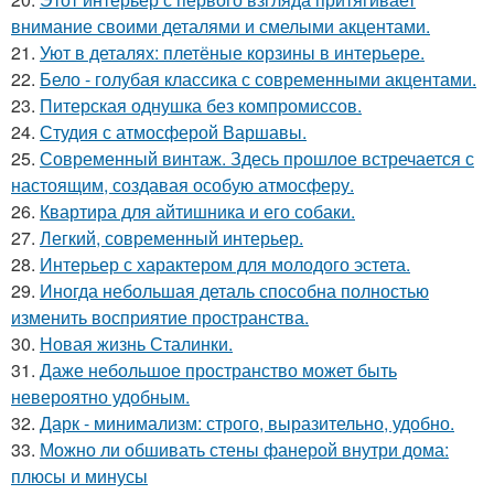
внимание своими деталями и смелыми акцентами.
21.
Уют в деталях: плетёные корзины в интерьере.
22.
Бело - голубая классика с современными акцентами.
23.
Питерская однушка без компромиссов.
24.
Студия с атмосферой Варшавы.
25.
Современный винтаж. Здесь прошлое встречается с
настоящим, создавая особую атмосферу.
26.
Квартира для айтишника и его собаки.
27.
Легкий, современный интерьер.
28.
Интерьер с характером для молодого эстета.
29.
Иногда небольшая деталь способна полностью
изменить восприятие пространства.
30.
Новая жизнь Сталинки.
31.
Даже небольшое пространство может быть
невероятно удобным.
32.
Дарк - минимализм: строго, выразительно, удобно.
33.
Можно ли обшивать стены фанерой внутри дома:
плюсы и минусы