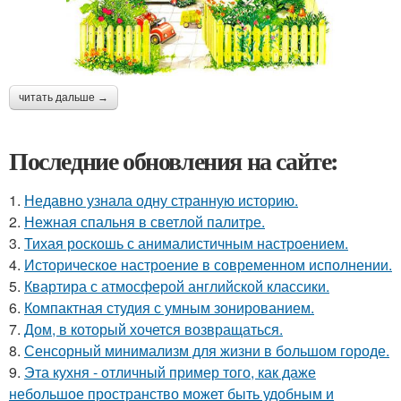
читать дальше →
Последние обновления на сайте:
1.
Недавно узнала одну странную историю.
2.
Нежная спальня в светлой палитре.
3.
Тихая роскошь с анималистичным настроением.
4.
Историческое настроение в современном исполнении.
5.
Квартира с атмосферой английской классики.
6.
Компактная студия с умным зонированием.
7.
Дом, в который хочется возвращаться.
8.
Сенсорный минимализм для жизни в большом городе.
9.
Эта кухня - отличный пример того, как даже
небольшое пространство может быть удобным и