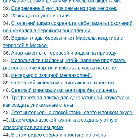
внимание своими деталями и смелыми акцентами.
32.
Современный уют для семьи из трёх человек.
33.
22 квадрата уюта и стиля.
34.
Столетний шкаф сохранил в себе память поколений,
но нуждался в бережном обновлении.
35.
Водная гладь, березы и кот Марсель: квартира с
террасой в Москве.
36.
Апартаменты с террасой и видом на природу.
37.
Используйте шаблоны, чтобы заранее продумать
расположение картин и избежать хаоса на стене.
38.
Интерьер с изящной меланхолией.
39.
Советский эклектизм с винтажным акцентом.
40.
Светлый минимализм: квартира без лишнего.
41.
Трафаретная плитка для декоративной штукатурки:
как создать уникальные стены
42.
Этот интерьер - о спокойствии, свете и тонком вкусе.
43.
Шарм французской кухни: как создать уютную
атмосферу в вашем доме
44.
В этом видео собрали простые, но очень