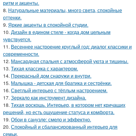
ритм и акценты.
8.
Натуральные материалы, много света, спокойные
оттенки.
9.
Яркие акценты в спокойной студии.
10.
Дизайн в едином стиле - когда дом цельным
чувствуется.
11.
Весеннее настроение круглый год: диалог классики и
современности.
12.
Мансардная спальня с атмосферой уюта и тишины.
13.
Тихая классика с характером.
14.
Прекрасный дом снаружи и внутри.
15.
Малышка - детская для братика и сестрёнки.
16.
Светлый интерьер с тёплым настроением.
17.
Зеркало как инструмент дизайна.
18.
Тихая роскошь. Интерьер, в котором нет кричащих
решений, но есть ощущение статуса и комфорта.
19.
Обои в санузле: смело и эффектно.
20.
Спокойный и сбалансированный интерьер для
семьи.