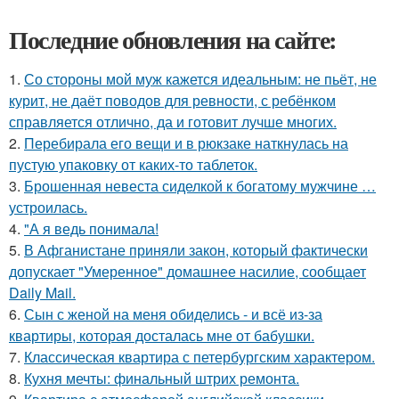
Последние обновления на сайте:
1.
Со стороны мой муж кажется идеальным: не пьёт, не
курит, не даёт поводов для ревности, с ребёнком
справляется отлично, да и готовит лучше многих.
2.
Перебирала его вещи и в рюкзаке наткнулась на
пустую упаковку от каких-то таблеток.
3.
Брошенная невеста сиделкой к богатому мужчине …
устроилась.
4.
"А я ведь понимала!
5.
В Афганистане приняли закон, который фактически
допускает "Умеренное" домашнее насилие, сообщает
Daily Mail.
6.
Сын с женой на меня обиделись - и всё из-за
квартиры, которая досталась мне от бабушки.
7.
Классическая квартира с петербургским характером.
8.
Кухня мечты: финальный штрих ремонта.