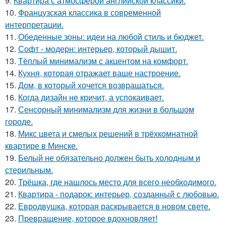
9.
Квартира с атмосферой английской классики.
10.
Французская классика в современной
интерпретации.
11.
Обеденные зоны: идеи на любой стиль и бюджет.
12.
Софт - модерн: интерьер, который дышит.
13.
Тёплый минимализм с акцентом на комфорт.
14.
Кухня, которая отражает ваше настроение.
15.
Дом, в который хочется возвращаться.
16.
Когда дизайн не кричит, а успокаивает.
17.
Сенсорный минимализм для жизни в большом
городе.
18.
Микс цвета и смелых решений в трёхкомнатной
квартире в Минске.
19.
Белый не обязательно должен быть холодным и
стерильным.
20.
Трёшка, где нашлось место для всего необходимого.
21.
Квартира - подарок: интерьер, созданный с любовью.
22.
Евродвушка, которая раскрывается в новом свете.
23.
Превращение, которое вдохновляет!