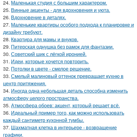
24.
Маленькая студия с большим характером.
25.
Винные акценты - для вдохновения и уюта.
26.
Вдохновение в деталях.
27.
Маленькие квартиры особого подхода к планировке и
дизайну требуют.
28.
Квартира для мамы и внуков.
29.
Питерская однушка без рамок для фантазии.
30.
Советский шик с лёгкой иронией.
31.
Идеи, которые хочется повторить.
32.
Потолки в цвете - смелое решение.
33.
Смелый малиновый оттенок превращает кухню в
центр притяжения.
34.
Иногда одна небольшая деталь способна изменить
атмосферу целого пространства.
35.
Атмосфера обоев: акцент, который решает всё.
36.
Идеальный пример того, как можно использовать
каждый сантиметр кухонной тумбы.
37.
Шахматная клетка в интерьере - возвращение
графики.