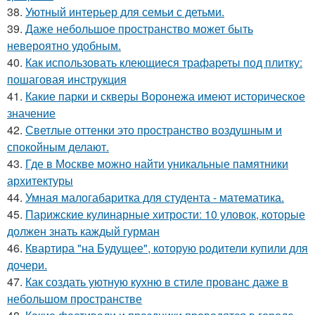
38.
Уютный интерьер для семьи с детьми.
39.
Даже небольшое пространство может быть
невероятно удобным.
40.
Как использовать клеющиеся трафареты под плитку:
пошаговая инструкция
41.
Какие парки и скверы Воронежа имеют историческое
значение
42.
Светлые оттенки это пространство воздушным и
спокойным делают.
43.
Где в Москве можно найти уникальные памятники
архитектуры
44.
Умная малогабаритка для студента - математика.
45.
Парижские кулинарные хитрости: 10 уловок, которые
должен знать каждый гурман
46.
Квартира "на Будущее", которую родители купили для
дочери.
47.
Как создать уютную кухню в стиле прованс даже в
небольшом пространстве