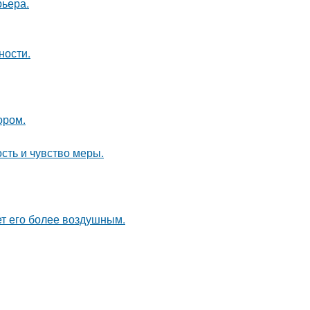
рьера.
ности.
ором.
ость и чувство меры.
ет его более воздушным.