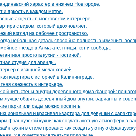
андинавский характер в нижнем Новгороде.
т и яркость в каждом метре.
асные акценты в московском интерьере.
артира с видом, который вдохновляет.
ежий взгляд на рабочее пространство.
огда небольшая деталь способна полностью изменить восп
мейное гнездо в Алма-ате: птицы, кот и свобода.
егантная простота кухни - гостиной.
тная студия для аренды.
терьер с изящной меланхолией.
кая квартира с историей в Калининграде.
тная свежесть в интерьере.
к обшить стены внутри деревянного дома фанерой: пошаго
м лучше обшить деревянный дом внутри: варианты и сове
кие парки или сады можно посетить
нкциональная и красивая квартира для девушки с характер
рм французской кухни: как создать уютную атмосферу в в
зайн кухни в стиле прованс: как создать уютную французск
нная, где хочется задержаться подольше.