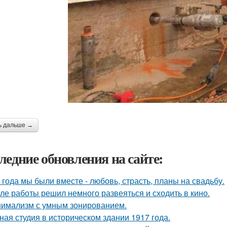
ь дальше →
ледние обновления на сайте:
 года мы были вместе - любовь, страсть, планы на свадьбу.
ле работы решил немного развеяться и сходить в кино.
имализм с умным зонированием.
ная студия в историческом здании 1917 года.