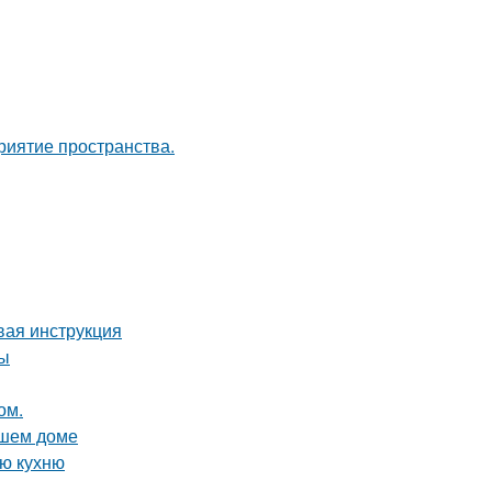
риятие пространства.
вая инструкция
ты
ом.
ашем доме
ую кухню