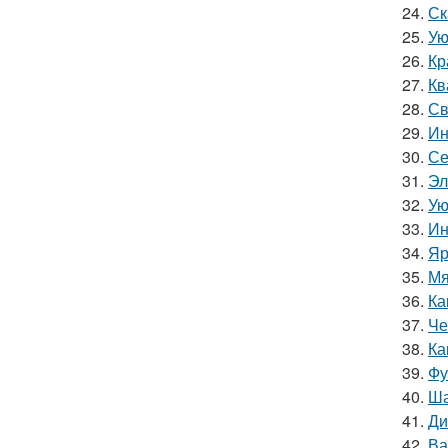
24.
Ск
25.
Ую
26.
Кр
27.
Кв
28.
Св
29.
Ин
30.
Се
31.
Эл
32.
Ую
33.
Ин
34.
Яр
35.
Мя
36.
Ка
37.
Че
38.
Ка
39.
Фу
40.
Ша
41.
Ди
42.
Ва