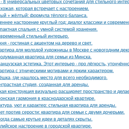
 - 8 универсальных цветовых сочетаний для стильного инте
хожая, которая встречает с настроением.
ый + жёлтый: формула тёплого баланса.
еннее настроение круглый год: диалог классики и современ
пактная спальня с умной системой хранения.
временный стильный интерьер.
хня - гостиная с акцентом на дерево и свет.
артира для молодой художницы в Москве с новогодним дек
одуманная квартира для семьи из Минска.
анцузская эстетика. Этот интерьер - про лёгкость, утончённ
артира с этническими мотивами и ярким характером.
ёшка, где нашлось место для всего необходимого.
нтрастная студия, созданная для аренды.
кая конструкция визуально расширяет пространство и дела
онская гармония в краснодарской квартире.
ктура, уют и характер: стильная квартира для аренды.
ет против серости: квартира для семьи с двумя дочерьми.
огда самые крутые идеи в деталях скрыты.
лийское настроение в городской квартире.