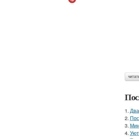
читат
Пос
1.
Два
2.
Пос
3.
Мин
4.
Уют