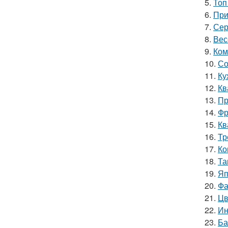
5.
Топ
6.
При
7.
Сер
8.
Вес
9.
Ком
10.
Со
11.
Ку
12.
Кв
13.
Пр
14.
Фр
15.
Кв
16.
Тр
17.
Ко
18.
Та
19.
Яп
20.
Фа
21.
Цв
22.
Ин
23.
Ба