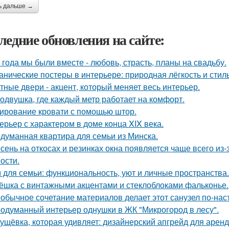
ь дальше →
ледние обновления на сайте:
 года мы были вместе - любовь, страсть, планы на свадьбу.
анические постеры в интерьере: природная лёгкость и стиль
тные двери - акцент, который меняет весь интерьер.
одвушка, где каждый метр работает на комфорт.
ирование кровати с помощью штор.
ерьер с характером в доме конца XIX века.
думанная квартира для семьи из Минска.
сень на откосах и резинках окна появляется чаще всего из
ости.
 для семьи: функциональность, уют и личные пространства.
ёшка с винтажными акцентами и стеклоблоками фальконье.
обычное сочетание материалов делает этот санузел по-на
одуманный интерьер однушки в ЖК "Микрогород в лесу".
ущёвка, которая удивляет: дизайнерский апгрейд для аренд