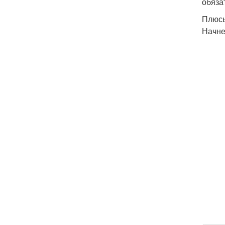
обяза
Плюсы
Начне