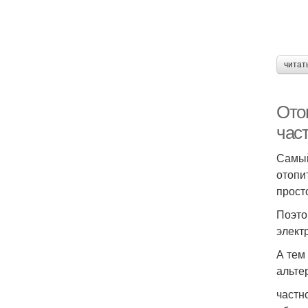
читат
Ото
час
Самый
отопи
просто
Поэто
элект
А тем
альте
частн