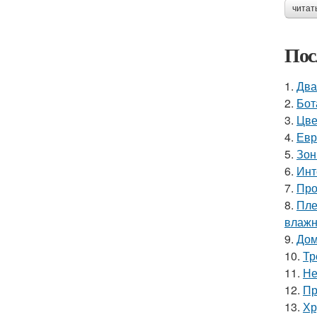
читат
Пос
1.
Два
2.
Бот
3.
Цве
4.
Евр
5.
Зон
6.
Инт
7.
Про
8.
Пле
влажн
9.
Дом
10.
Тр
11.
Не
12.
Пр
13.
Хр