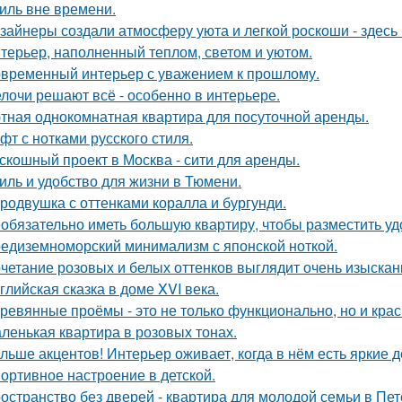
иль вне времени.
зайнеры создали атмосферу уюта и легкой роскоши - здесь
терьер, наполненный теплом, светом и уютом.
временный интерьер с уважением к прошлому.
лочи решают всё - особенно в интерьере.
тная однокомнатная квартира для посуточной аренды.
фт с нотками русского стиля.
скошный проект в Москва - сити для аренды.
иль и удобство для жизни в Тюмени.
родвушка с оттенками коралла и бургунди.
обязательно иметь большую квартиру, чтобы разместить удо
едиземноморский минимализм с японской ноткой.
четание розовых и белых оттенков выглядит очень изыскан
глийская сказка в доме XVI века.
ревянные проёмы - это не только функционально, но и крас
ленькая квартира в розовых тонах.
льше акцентов! Интерьер оживает, когда в нём есть яркие д
ортивное настроение в детской.
остранство без дверей - квартира для молодой семьи в Пет