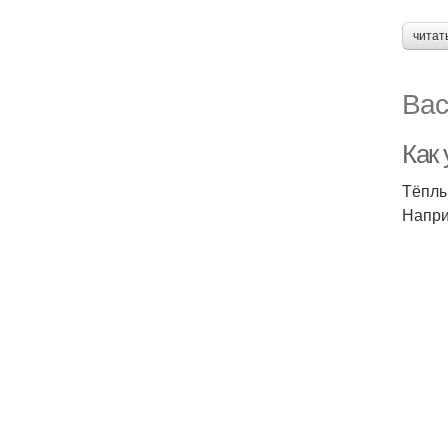
читат
Вас
Как
Тёплы
Напри