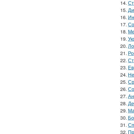
14.
Ст
15.
Ди
16.
Ин
17.
Со
18.
Ме
19.
Ую
20.
Ло
21.
Ро
22.
Ст
23.
Ев
24.
Не
25.
Ср
26.
Со
27.
Ан
28.
Де
29.
Ма
30.
Бо
31.
Сп
32.
Пр