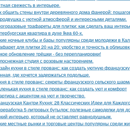
тная свежесть в интерьере.
к обшить стены внутри деревянного дома фанерой: пошаго
родвушка с уютной атмосферой и интересными деталями.
огоразовые трафареты для плитки: как сделать ваш интер
тербургская квартира в духе Ikea 60-х.
кие ночные клубы и бары популярны среди молодежи в Ка
афарет для плитки 20 на 20: удобство и точность в облицов
кое обновление трёшки - без перепланировки!
лоснежная студия с розовым настроением.
зайн кухни в стиле прованс: как создать уютную французск
нная, где хочется задержаться подольше.
хня в стиле прованс: секреты французского сельского шарм
ленькая кухня в стиле прованс: как создать уют и комфорт
артира с акцентом на уют и творчество.
анцузская Кантри Кухня: 28 Классических Идеи для Каждог
реработка 5-литровых бутылок: полезные самоделки для д
кий интерьер, который не оставляет равнодушным.
кие местные рынки и торговые центры популярны среди жи