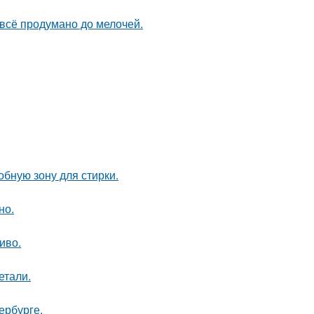
 всё продумано до мелочей.
бную зону для стирки.
но.
иво.
етали.
ербурге.