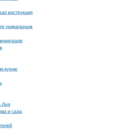
вая инструкция
ьер уникальным
лининграде
ке
ую кухню
а
о Дня
ома и сада
телей