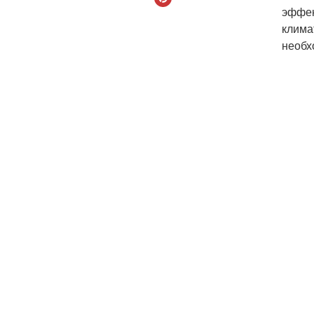
эффек
клима
необх