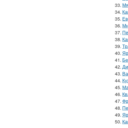
33.
Мя
34.
Ка
35.
Ев
36.
Мн
37.
Пе
38.
Ка
39.
Тр
40.
Яр
41.
Бе
42.
Ди
43.
Ва
44.
Ку
45.
Ма
46.
Кв
47.
Фр
48.
Пе
49.
Яр
50.
Ка