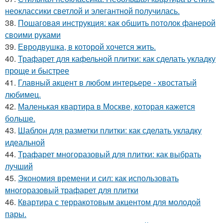
неоклассики светлой и элегантной получилась.
38.
Пошаговая инструкция: как обшить потолок фанерой
своими руками
39.
Евродвушка, в которой хочется жить.
40.
Трафарет для кафельной плитки: как сделать укладку
проще и быстрее
41.
Главный акцент в любом интерьере - хвостатый
любимец.
42.
Маленькая квартира в Москве, которая кажется
больше.
43.
Шаблон для разметки плитки: как сделать укладку
идеальной
44.
Трафарет многоразовый для плитки: как выбрать
лучший
45.
Экономия времени и сил: как использовать
многоразовый трафарет для плитки
46.
Квартира с терракотовым акцентом для молодой
пары.