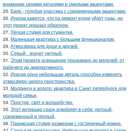
внимание своими деталями и смелыми акцентами.
25.
Бело - голубая классика с современными акцентами.
26.
Иногда кажется, что на ремонт кухни уйдут годы, но
этот проект доказал обратное.
27.
Лёгкая студия для студентки.
28.
Маленькая квартира с большим функционалом.
29.
Атмосфера для души и друзей.
30.
Серый - значит уютный.
31.
Этом проекте освещение продумано до мелочей: от
рабочего до декоративного.
32.
Иногда одна небольшая деталь способна изменить
атмосферу целого пространства.
33.
Молдинги и золото: квартира в Санкт-петербурге для
молодой семьи.
34.
Простор, свет и волшебство.
35.
Этот интерьер сразу влюбляет в себя: уютный,
современный и тёплый.
36.
Парижская студия размером с гостиничный номер.
37.
Стильная неоклассика. Небольшая квартира в стиле