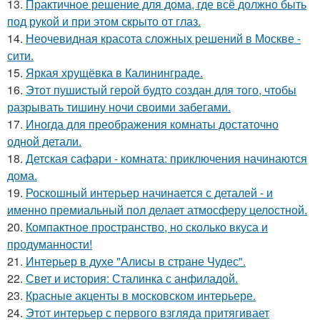
13.
Практичное решение для дома, где всё должно быть
под рукой и при этом скрыто от глаз.
14.
Неочевидная красота сложных решений в Москве -
сити.
15.
Яркая хрущёвка в Калининграде.
16.
Этот пушистый герой будто создан для того, чтобы
разрывать тишину ночи своими забегами.
17.
Иногда для преображения комнаты достаточно
одной детали.
18.
Детская сафари - комната: приключения начинаются
дома.
19.
Роскошный интерьер начинается с деталей - и
именно премиальный пол делает атмосферу целостной.
20.
Компактное пространство, но сколько вкуса и
продуманности!
21.
Интерьер в духе "Алисы в стране Чудес".
22.
Свет и история: Сталинка с анфиладой.
23.
Красные акценты в московском интерьере.
24.
Этот интерьер с первого взгляда притягивает