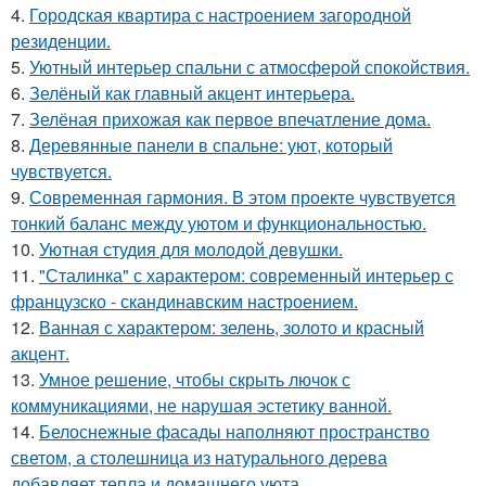
4.
Городская квартира с настроением загородной
резиденции.
5.
Уютный интерьер спальни с атмосферой спокойствия.
6.
Зелёный как главный акцент интерьера.
7.
Зелёная прихожая как первое впечатление дома.
8.
Деревянные панели в спальне: уют, который
чувствуется.
9.
Современная гармония. В этом проекте чувствуется
тонкий баланс между уютом и функциональностью.
10.
Уютная студия для молодой девушки.
11.
"Сталинка" с характером: современный интерьер с
французско - скандинавским настроением.
12.
Ванная с характером: зелень, золото и красный
акцент.
13.
Умное решение, чтобы скрыть лючок с
коммуникациями, не нарушая эстетику ванной.
14.
Белоснежные фасады наполняют пространство
светом, а столешница из натурального дерева
добавляет тепла и домашнего уюта.