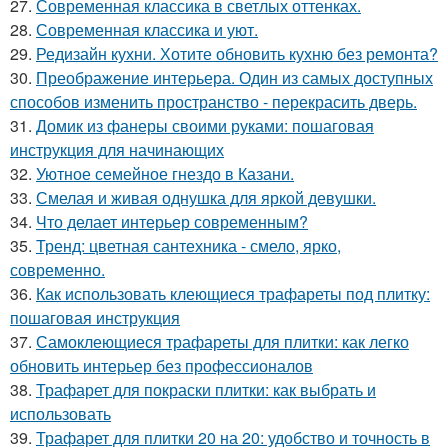
27.
Современная классика в светлых оттенках.
28.
Современная классика и уют.
29.
Редизайн кухни. Хотите обновить кухню без ремонта?
30.
Преображение интерьера. Один из самых доступных
способов изменить пространство - перекрасить дверь.
31.
Домик из фанеры своими руками: пошаговая
инструкция для начинающих
32.
Уютное семейное гнездо в Казани.
33.
Смелая и живая однушка для яркой девушки.
34.
Что делает интерьер современным?
35.
Тренд: цветная сантехника - смело, ярко,
современно.
36.
Как использовать клеющиеся трафареты под плитку:
пошаговая инструкция
37.
Самоклеющиеся трафареты для плитки: как легко
обновить интерьер без профессионалов
38.
Трафарет для покраски плитки: как выбрать и
использовать
39.
Трафарет для плитки 20 на 20: удобство и точность в