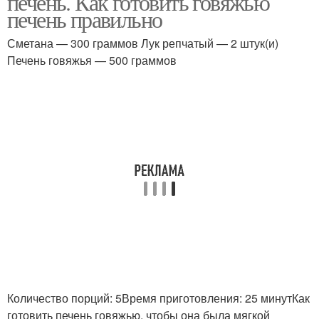
печень. Как готовить говяжью
печень правильно
Сметана — 300 граммов Лук репчатый — 2 штук(и)
Печень говяжья — 500 граммов
Печень с подливой
Гуляш из печени
Печень для ребенка
Печень в прикорм
Печенок для ребёнка
Блюда из печени
Печень для годовалого
Классическая печень
Количество порций: 5Время приготовления: 25 минутКак
ребенка
готовить печень говяжью, чтобы она была мягкой