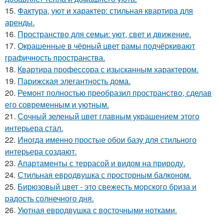
15.
Фактура, уют и характер: стильная квартира для
аренды.
16.
Пространство для семьи: уют, свет и движение.
17.
Окрашенные в чёрный цвет рамы подчёркивают
графичность пространства.
18.
Квартира профессора с изысканным характером.
19.
Парижская элегантность дома.
20.
Ремонт полностью преобразил пространство, сделав
его современным и уютным.
21.
Сочный зеленый цвет главным украшением этого
интерьера стал.
22.
Иногда именно простые обои базу для стильного
интерьера создают.
23.
Апартаменты с террасой и видом на природу.
24.
Стильная евродвушка с просторным балконом.
25.
Бирюзовый цвет - это свежесть морского бриза и
радость солнечного дня.
26.
Уютная евродвушка с восточными нотками.