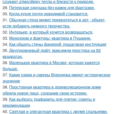
создают атмосферу тепла и близости к природе.
29.
Питерская однушка без рамок для фантазии.
30.
Когда кухня почти невидимой становится.
31.
Обычная стена может превратиться в арт - объект,
если добавить немного творчества.
32.
Интерьер, в который хочется возвращаться.
33.
Монохром и фактуры: квартира в Пушкине.
34.
Как обшить стены фанерой: пошаговая инструкция
35.
Двухуровневый лофт: максимум простора на 82
квадратах.
36.
Маленькая квартира в Москве, которая кажется
больше.
37.
Какие парки и скверы Воронежа имеют историческое
значение
38.
Просторная квартира в дореволюционном доме
обрела новое лицо, сохранив свою историю.
39.
Как выбрать трафареты для плитки: советы и
рекомендации
40.
Светлая и элегантная квартира с двумя спальнями.