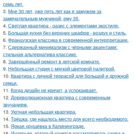
семь лет.
3.
Мне 30 лет, уже пять лет как я замужем за
замечательным мужчиной, ему 35.
4.
Светлая квартира - оазис с элементами экостиля.
5.
Большая кухня без верхних шкафов - воздух и стиль.
6.
Французская классика в современной интерпретации.
7.
Сдержанный минимализм с чёрными акцентами:
стильная альтернатива классике.
8.
Завершённый ремонт в детской комнате.
9.
Небольшая студия с мягкой цветовой палитрой.
10.
Квартира с личной террасой для большой и дружной
семьи.
11.
Когда дизайн не кричит, а успокаивает.
12.
Дореволюционная квартира с современным
звучанием.
13.
Уютная небольшая квартира.
14.
Трёшка, где нашлось место для всего необходимого.
15.
Яркая хрущёвка в Калининграде.
16.
Интерьер, который хочется рассматривать снова и