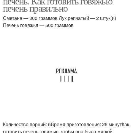
печень. Как готовить говяжью
печень правильно
Сметана — 300 граммов Лук репчатый — 2 штук(и)
Печень говяжья — 500 граммов
Гуляш из печени
Печень для ребенка
Печень для детей
Печень в прикорм
Печень для годовалого
Блюда из печени
ребенка
Классическая печень
Печень в сметане
Количество порций: 5Время приготовления: 25 минутКак
готовить печень говяжью, чтобы она была мягкой