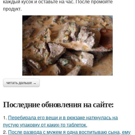
каждый кусок и оставьте на час. После промойте
продукт.
читать дальше →
Последние обновления на сайте:
1.
Перебирала его вещи и в рюкзаке наткнулась на
пустую упаковку от каких-то таблеток.
2.
После развода с мужем я одна воспитываю сына, ему