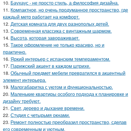
10.
Баухаус - не просто стиль, а философия дизайна.
11.
Компактное, но очень продуманное пространство, где
каждый метр работает на комфорт.
12.
Детская комната для двух разнополых детей.
13.
Современная классика с винтажным шармом.
14.
Высота, которая завораживает.
15.
Такое оформление не только красиво, но и
практично.
16.
Яркий интерьер с испанским темпераментом.
17.
Парижский акцент в каждом штрихе.
18.
Обычный предмет мебели превратился в акцентный
элемент интерьера.
19.
Малогабаритка с уютом и функциональностью.
20.
Маленькие квартиры особого подхода к планировке и
дизайну требуют.
21.
Свет, дерево и дыхание времени.
22.
Студия с четырьмя окнами.
23.
Ремонт полностью преобразил пространство, сделав
его современным и уютным.