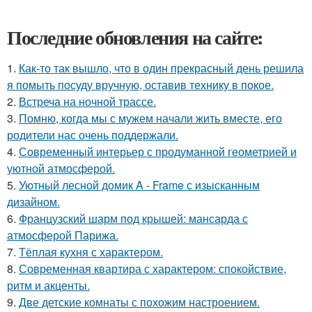
Последние обновления на сайте:
1.
Как-то так вышло, что в один прекрасный день решила
я помыть посуду вручную, оставив технику в покое.
2.
Встреча на ночной трассе.
3.
Помню, когда мы с мужем начали жить вместе, его
родители нас очень поддержали.
4.
Современный интерьер с продуманной геометрией и
уютной атмосферой.
5.
Уютный лесной домик A - Frame с изысканным
дизайном.
6.
Французский шарм под крышей: мансарда с
атмосферой Парижа.
7.
Тёплая кухня с характером.
8.
Современная квартира с характером: спокойствие,
ритм и акценты.
9.
Две детские комнаты с похожим настроением.