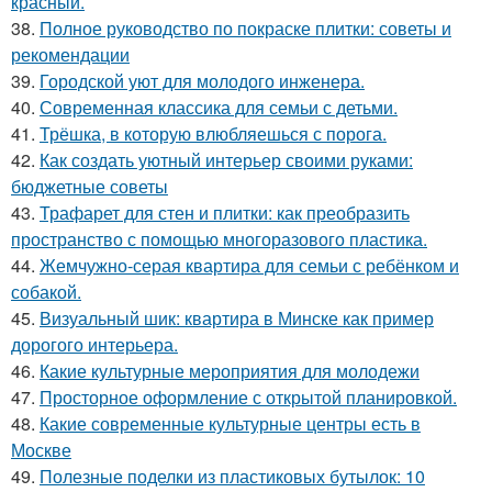
красный.
38.
Полное руководство по покраске плитки: советы и
рекомендации
39.
Городской уют для молодого инженера.
40.
Современная классика для семьи с детьми.
41.
Трёшка, в которую влюбляешься с порога.
42.
Как создать уютный интерьер своими руками:
бюджетные советы
43.
Трафарет для стен и плитки: как преобразить
пространство с помощью многоразового пластика.
44.
Жемчужно-серая квартира для семьи с ребёнком и
собакой.
45.
Визуальный шик: квартира в Минске как пример
дорогого интерьера.
46.
Какие культурные мероприятия для молодежи
47.
Просторное оформление с открытой планировкой.
48.
Какие современные культурные центры есть в
Москве
49.
Полезные поделки из пластиковых бутылок: 10