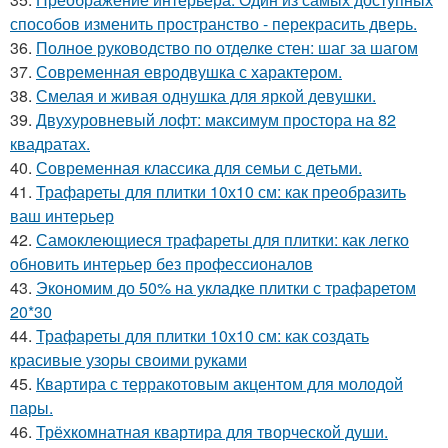
способов изменить пространство - перекрасить дверь.
36.
Полное руководство по отделке стен: шаг за шагом
37.
Современная евродвушка с характером.
38.
Смелая и живая однушка для яркой девушки.
39.
Двухуровневый лофт: максимум простора на 82
квадратах.
40.
Современная классика для семьи с детьми.
41.
Трафареты для плитки 10х10 см: как преобразить
ваш интерьер
42.
Самоклеющиеся трафареты для плитки: как легко
обновить интерьер без профессионалов
43.
Экономим до 50% на укладке плитки с трафаретом
20*30
44.
Трафареты для плитки 10х10 см: как создать
красивые узоры своими руками
45.
Квартира с терракотовым акцентом для молодой
пары.
46.
Трёхкомнатная квартира для творческой души.