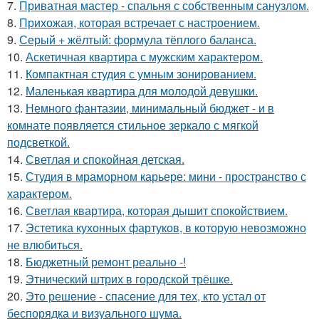
7.
Приватная мастер - спальня с собственным санузлом.
8.
Прихожая, которая встречает с настроением.
9.
Серый + жёлтый: формула тёплого баланса.
10.
Аскетичная квартира с мужским характером.
11.
Компактная студия с умным зонированием.
12.
Маленькая квартира для молодой девушки.
13.
Немного фантазии, минимальный бюджет - и в
комнате появляется стильное зеркало с мягкой
подсветкой.
14.
Светлая и спокойная детская.
15.
Студия в мраморном карьере: мини - пространство с
характером.
16.
Светлая квартира, которая дышит спокойствием.
17.
Эстетика кухонных фартуков, в которую невозможно
не влюбиться.
18.
Бюджетный ремонт реально -!
19.
Этнический штрих в городской трёшке.
20.
Это решение - спасение для тех, кто устал от
беспорядка и визуального шума.