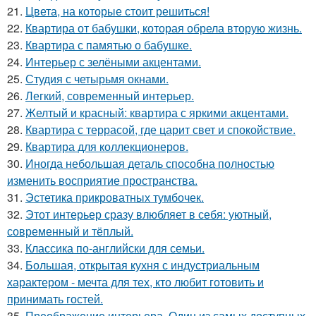
21.
Цвета, на которые стоит решиться!
22.
Квартира от бабушки, которая обрела вторую жизнь.
23.
Квартира с памятью о бабушке.
24.
Интерьер с зелёными акцентами.
25.
Студия с четырьмя окнами.
26.
Легкий, современный интерьер.
27.
Желтый и красный: квартира с яркими акцентами.
28.
Квартира с террасой, где царит свет и спокойствие.
29.
Квартира для коллекционеров.
30.
Иногда небольшая деталь способна полностью
изменить восприятие пространства.
31.
Эстетика прикроватных тумбочек.
32.
Этот интерьер сразу влюбляет в себя: уютный,
современный и тёплый.
33.
Классика по-английски для семьи.
34.
Большая, открытая кухня с индустриальным
характером - мечта для тех, кто любит готовить и
принимать гостей.
35.
Преображение интерьера. Один из самых доступных