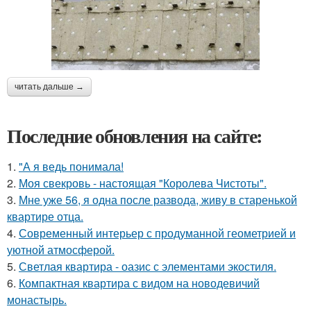
читать дальше →
Последние обновления на сайте:
1.
"А я ведь понимала!
2.
Моя свекровь - настоящая "Королева Чистоты".
3.
Мне уже 56, я одна после развода, живу в старенькой
квартире отца.
4.
Современный интерьер с продуманной геометрией и
уютной атмосферой.
5.
Светлая квартира - оазис с элементами экостиля.
6.
Компактная квартира с видом на новодевичий
монастырь.