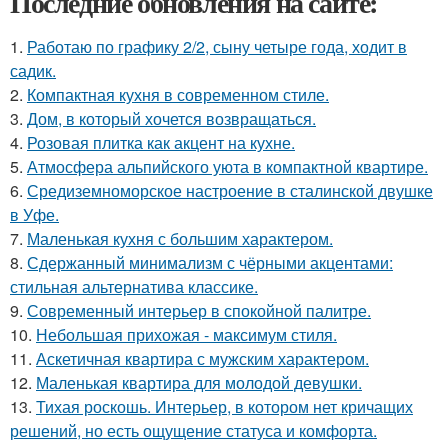
Последние обновления на сайте:
1.
Работаю по графику 2/2, сыну четыре года, ходит в
садик.
2.
Компактная кухня в современном стиле.
3.
Дом, в который хочется возвращаться.
4.
Розовая плитка как акцент на кухне.
5.
Атмосфера альпийского уюта в компактной квартире.
6.
Средиземноморское настроение в сталинской двушке
в Уфе.
7.
Маленькая кухня с большим характером.
8.
Сдержанный минимализм с чёрными акцентами:
стильная альтернатива классике.
9.
Современный интерьер в спокойной палитре.
10.
Небольшая прихожая - максимум стиля.
11.
Аскетичная квартира с мужским характером.
12.
Маленькая квартира для молодой девушки.
13.
Тихая роскошь. Интерьер, в котором нет кричащих
решений, но есть ощущение статуса и комфорта.