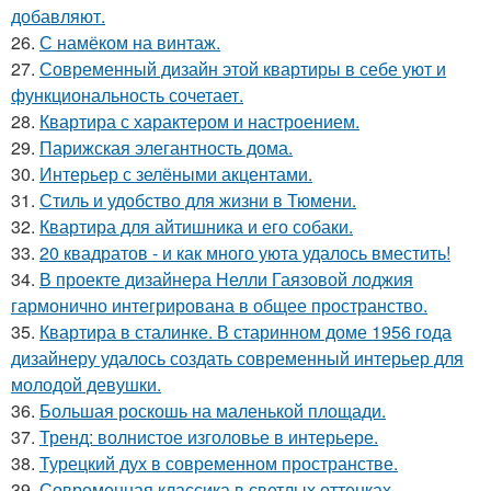
добавляют.
26.
С намёком на винтаж.
27.
Современный дизайн этой квартиры в себе уют и
функциональность сочетает.
28.
Квартира с характером и настроением.
29.
Парижская элегантность дома.
30.
Интерьер с зелёными акцентами.
31.
Стиль и удобство для жизни в Тюмени.
32.
Квартира для айтишника и его собаки.
33.
20 квадратов - и как много уюта удалось вместить!
34.
В проекте дизайнера Нелли Гаязовой лоджия
гармонично интегрирована в общее пространство.
35.
Квартира в сталинке. В старинном доме 1956 года
дизайнеру удалось создать современный интерьер для
молодой девушки.
36.
Большая роскошь на маленькой площади.
37.
Тренд: волнистое изголовье в интерьере.
38.
Турецкий дух в современном пространстве.
39.
Современная классика в светлых оттенках.