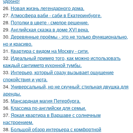
удобно!
26.
Новая жизнь легендарного дома.
27.
Атмосфера ваби - саби в Екатеринбурге.
28.
Потолки в цвете - смелое решение.
29.
Английская сказка в доме XVI века.
30.
Деревянные проёмы - это не только функционально,
но и красиво.
31.
Квартира с видом на Москву - сити.
32.
Идеальный пример того, как можно использовать
каждый сантиметр кухонной тумбы.
33.
Интерьер, который сразу вызывает ощущение
спокойствия и уюта.
34.
Универсальный, но не скучный: стильная двушка для
аренды.
35.
Мансардная магия Петербурга.
36.
Классика по-английски для семьи.
37.
Яркая квартира в Варшаве с солнечным
настроением.
38.
Большой обзор интерьера с комфортной