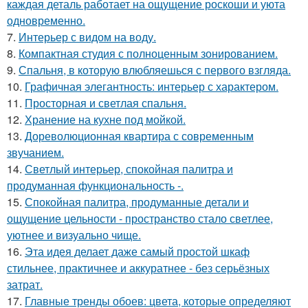
каждая деталь работает на ощущение роскоши и уюта
одновременно.
7.
Интерьер с видом на воду.
8.
Компактная студия с полноценным зонированием.
9.
Спальня, в которую влюбляешься с первого взгляда.
10.
Графичная элегантность: интерьер с характером.
11.
Просторная и светлая спальня.
12.
Хранение на кухне под мойкой.
13.
Дореволюционная квартира с современным
звучанием.
14.
Светлый интерьер, спокойная палитра и
продуманная функциональность -.
15.
Спокойная палитра, продуманные детали и
ощущение цельности - пространство стало светлее,
уютнее и визуально чище.
16.
Эта идея делает даже самый простой шкаф
стильнее, практичнее и аккуратнее - без серьёзных
затрат.
17.
Главные тренды обоев: цвета, которые определяют