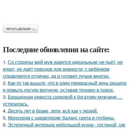
читать дальше →
Последние обновления на сайте:
1.
Со стороны мой муж кажется идеальным: не пьёт, не
курит, не даёт поводов для ревности, с ребёнком
справляется отлично, да и готовит лучше многих.
2.
Как-то так вышло, что в один прекрасный день решила
я помыть посуду вручную, оставив технику в покое.
3.
Брошенная невеста сиделкой к богатому мужчине …
устроилась.
4.
Десять лет в браке, дети, всё как у людей.
5.
Монохром с характером: баланс света и глубины.
6.
Эстетичный интерьер небольшой кухни - гостиной, где