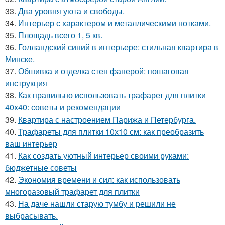
33.
Два уровня уюта и свободы.
34.
Интерьер с характером и металлическими нотками.
35.
Площадь всего 1, 5 кв.
36.
Голландский синий в интерьере: стильная квартира в
Минске.
37.
Обшивка и отделка стен фанерой: пошаговая
инструкция
38.
Как правильно использовать трафарет для плитки
40x40: советы и рекомендации
39.
Квартира с настроением Парижа и Петербурга.
40.
Трафареты для плитки 10х10 см: как преобразить
ваш интерьер
41.
Как создать уютный интерьер своими руками:
бюджетные советы
42.
Экономия времени и сил: как использовать
многоразовый трафарет для плитки
43.
На даче нашли старую тумбу и решили не
выбрасывать.