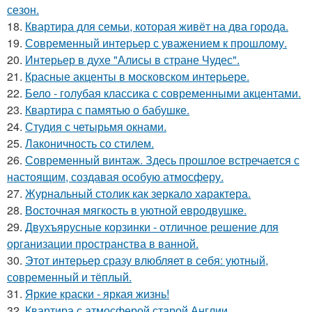
сезон.
18.
Квартира для семьи, которая живёт на два города.
19.
Современный интерьер с уважением к прошлому.
20.
Интерьер в духе "Алисы в стране Чудес".
21.
Красные акценты в московском интерьере.
22.
Бело - голубая классика с современными акцентами.
23.
Квартира с памятью о бабушке.
24.
Студия с четырьмя окнами.
25.
Лаконичность со стилем.
26.
Современный винтаж. Здесь прошлое встречается с
настоящим, создавая особую атмосферу.
27.
Журнальный столик как зеркало характера.
28.
Восточная мягкость в уютной евродвушке.
29.
Двухъярусные корзинки - отличное решение для
организации пространства в ванной.
30.
Этот интерьер сразу влюбляет в себя: уютный,
современный и тёплый.
31.
Яркие краски - яркая жизнь!
32.
Квартира с атмосферой старой Англии.