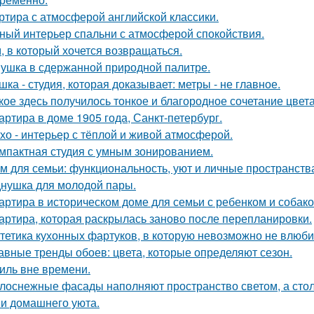
ртира с атмосферой английской классики.
ный интерьер спальни с атмосферой спокойствия.
, в который хочется возвращаться.
ушка в сдержанной природной палитре.
шка - студия, которая доказывает: метры - не главное.
кое здесь получилось тонкое и благородное сочетание цвета
артира в доме 1905 года, Санкт-петербург.
хо - интерьер с тёплой и живой атмосферой.
мпактная студия с умным зонированием.
м для семьи: функциональность, уют и личные пространств
нушка для молодой пары.
артира в историческом доме для семьи с ребенком и собако
артира, которая раскрылась заново после перепланировки.
тетика кухонных фартуков, в которую невозможно не влюби
авные тренды обоев: цвета, которые определяют сезон.
иль вне времени.
лоснежные фасады наполняют пространство светом, а стол
 и домашнего уюта.