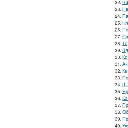
22.
Чи
23.
Не
24.
Па
25.
Фл
26.
По
27.
Св
28.
Те
29.
Вд
30.
Ко
31.
Ак
32.
Кв
33.
Со
34.
Ша
35.
Яр
36.
Ка
37.
Пр
38.
Об
39.
Пр
40.
Ую