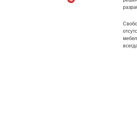
разра
Свобо
отсут
мебел
всегд