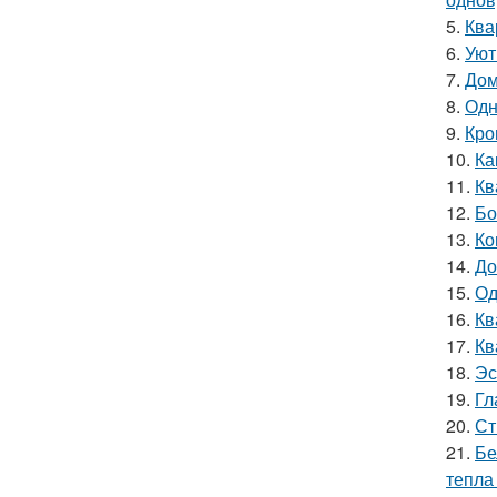
5.
Ква
6.
Уют
7.
Дом
8.
Одн
9.
Кро
10.
Ка
11.
Кв
12.
Бо
13.
Ко
14.
До
15.
Од
16.
Кв
17.
Кв
18.
Эс
19.
Гл
20.
Ст
21.
Бе
тепла