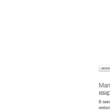
читат
Мал
квар
В зав
небол