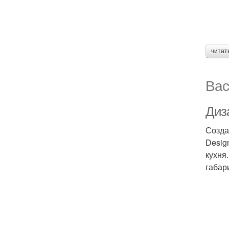
читат
Вас
Диз
Созда
Desig
кухня
габар