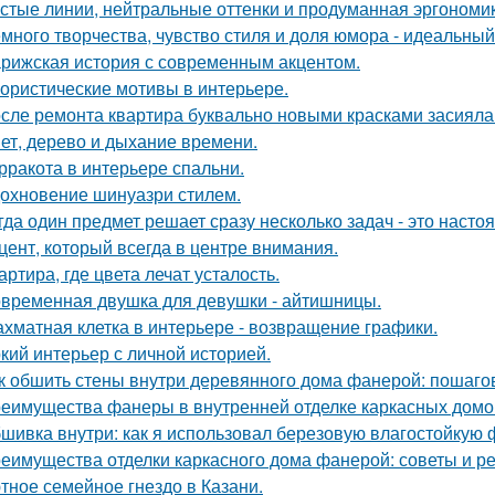
стые линии, нейтральные оттенки и продуманная эргономика
много творчества, чувство стиля и доля юмора - идеальны
рижская история с современным акцентом.
ористические мотивы в интерьере.
сле ремонта квартира буквально новыми красками засияла
ет, дерево и дыхание времени.
рракота в интерьере спальни.
охновение шинуазри стилем.
гда один предмет решает сразу несколько задач - это наст
цент, который всегда в центре внимания.
артира, где цвета лечат усталость.
временная двушка для девушки - айтишницы.
хматная клетка в интерьере - возвращение графики.
кий интерьер с личной историей.
к обшить стены внутри деревянного дома фанерой: пошаго
еимущества фанеры в внутренней отделке каркасных домо
шивка внутри: как я использовал березовую влагостойкую 
еимущества отделки каркасного дома фанерой: советы и р
тное семейное гнездо в Казани.