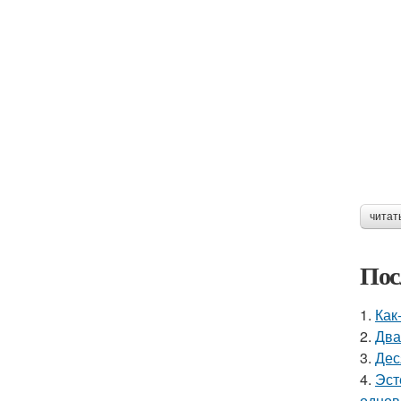
читат
Пос
1.
Как
2.
Два
3.
Дес
4.
Эст
однов