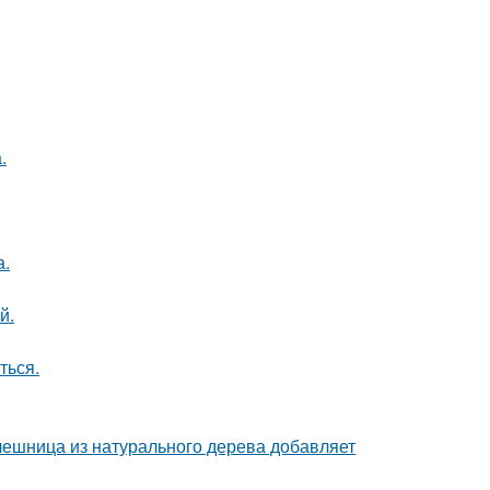
.
а.
й.
ться.
ешница из натурального дерева добавляет