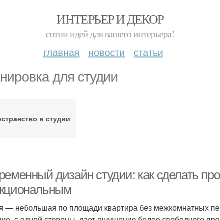
ИНТЕРЬЕР И ДЕКОР
сотни идей для вашего интерьера!
главная
новости
статьи
нировка для студии
странство в студии
ременный дизайн студии: как сделать пр
кциональным
я — небольшая по площади квартира без межкомнатных пер
ие, с одной стороны, дает ощущение более свободного прос