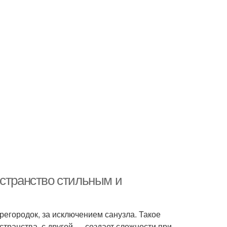
остранство стильным и
егородок, за исключением санузла. Такое
транства, с другой — создает сложности при