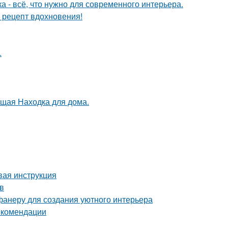
 - всё, что нужно для современного интерьера.
й рецепт вдохновения!
.
оящая Находка для дома.
вая инструкция
в
фанеру для создания уютного интерьера
екомендации