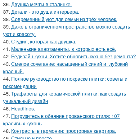
36.
Двушка мечты в сталинке.
37.
Детали - это душа интерьера.
38.
Современный уют для семьи из трёх человек.
39.
Даже в ограниченном пространстве можно создать
уют и красоту.
40.
Студия, которая как двушка.
41.
Маленькие апартаменты, в которых есть всё.
42.
Редизайн кухни. Хотите обновить кухню без ремонта?
43.
Смелое сочетание: насыщенный синий и глубокий
красный.
44.
Полное руководство по покраске плитки: советы и
рекомендации
45.
Трафареты для керамической плитки: как создать
уникальный дизайн
46.
Headlines:
47.
Погрузитесь в обаяние прованского стиля: 107
красивых кухонь
48.
Контрасты в гармонии: просторная квартира.
49.
Стильно и просто.