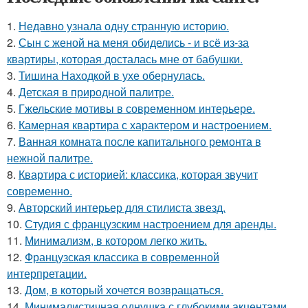
1.
Недавно узнала одну странную историю.
2.
Сын с женой на меня обиделись - и всё из-за
квартиры, которая досталась мне от бабушки.
3.
Тишина Находкой в ухе обернулась.
4.
Детская в природной палитре.
5.
Гжельские мотивы в современном интерьере.
6.
Камерная квартира с характером и настроением.
7.
Ванная комната после капитального ремонта в
нежной палитре.
8.
Квартира с историей: классика, которая звучит
современно.
9.
Авторский интерьер для стилиста звезд.
10.
Студия с французским настроением для аренды.
11.
Минимализм, в котором легко жить.
12.
Французская классика в современной
интерпретации.
13.
Дом, в который хочется возвращаться.
14.
Минималистичная однушка с глубокими акцентами.