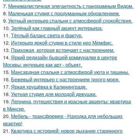
7.
Минималистичная элегантность с панорамным Видом.
8.
Маленькая студия с продуманным обновлением.
9.
Уютный интерьер спальни с атмосферой спокойствия.
10.
Зелёный как главный акцент интерьера.
11.
Тёплый баланс света и фактур.
12.
Интерьер яркой студии в стиле нео Мемфис.
13.
Прихожая, которая встречает с настроением.
14.
Яркий редизайн бывшей коммуналки в центре
Москвы: интерьер как арт - объект.
15.
Мансардная спальня с атмосферой уюта и тишины.
16.
Бежевый интерьер с настроением тихого моря.
17.
Яркая хрущёвка в Калининграде.
18.
Уютная студия для молодой девушки.
19.
Лепнина, путешествия и красные акценты: квартира
в Минске.
20.
Мебель - трансформер - Находка для небольших
квартир!
21.
Квартира с историей: новое дыхание старинного