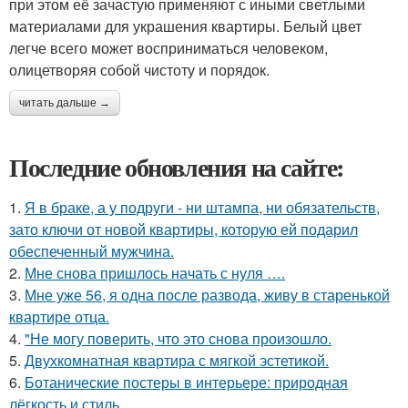
при этом её зачастую применяют с иными светлыми
материалами для украшения квартиры. Белый цвет
легче всего может восприниматься человеком,
олицетворяя собой чистоту и порядок.
читать дальше →
Последние обновления на сайте:
1.
Я в браке, а у подруги - ни штампа, ни обязательств,
зато ключи от новой квартиры, которую ей подарил
обеспеченный мужчина.
2.
Мне снова пришлось начать с нуля ….
3.
Мне уже 56, я одна после развода, живу в старенькой
квартире отца.
4.
"Не могу поверить, что это снова произошло.
5.
Двухкомнатная квартира с мягкой эстетикой.
6.
Ботанические постеры в интерьере: природная
лёгкость и стиль.