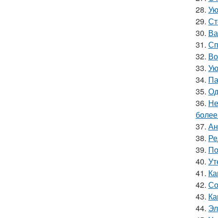
28.
Ую
29.
Ст
30.
Ва
31.
Сп
32.
Во
33.
Ую
34.
Па
35.
Од
36.
Не
более
37.
Ан
38.
Ре
39.
По
40.
Ут
41.
Ка
42.
Со
43.
Ка
44.
Эл