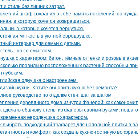
т и стиль без лишних затрат.
олетний шкаф сохранил в себе память поколений, но нужд
нная, в которую хочется возвращаться.
альни, в которые хочется вернуться.
сточная мягкость в уютной евродвушке.
тный интерьер для семьи с детьми.
стель - но со смыслом.
нушка с характером: бетон, тёмные оттенки и розовые акце
сколько правильно расположенных растений способны прив
 глубоким.
глийская однушка с настроением.
дизайн кухни. Хотите обновить кухню без ремонта?
лное руководство по отделке стен: шаг за шагом
епление деревянного дома изнутри фанерой: как сэкономит
к сделать обшивку стены из фанеры своими руками: пошаг
временная евродвушка с характером.
к выбрать подходящий трафарет для напольной плитки в в
егантность и комфорт: как создать кухню-гостиную во фран