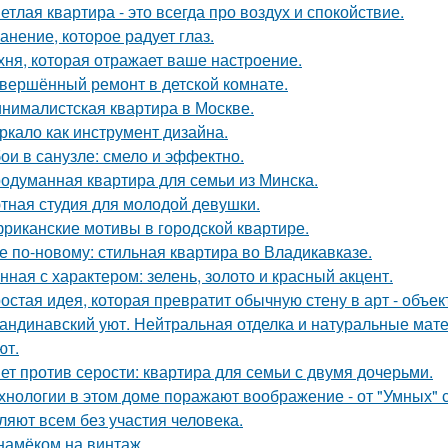
етлая квартира - это всегда про воздух и спокойствие.
анение, которое радует глаз.
хня, которая отражает ваше настроение.
вершённый ремонт в детской комнате.
нималистская квартира в Москве.
ркало как инструмент дизайна.
ои в санузле: смело и эффектно.
одуманная квартира для семьи из Минска.
тная студия для молодой девушки.
риканские мотивы в городской квартире.
е по-новому: стильная квартира во Владикавказе.
нная с характером: зелень, золото и красный акцент.
остая идея, которая превратит обычную стену в арт - объек
андинавский уют. Нейтральная отделка и натуральные мат
ют.
ет против серости: квартира для семьи с двумя дочерьми.
хнологии в этом доме поражают воображение - от "Умных" 
ляют всем без участия человека.
намёком на винтаж.