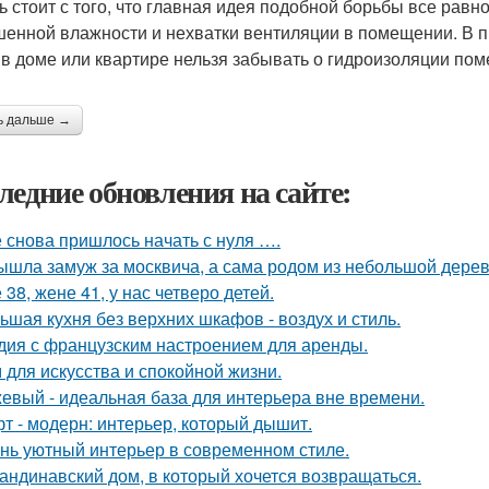
ь стоит с того, что главная идея подобной борьбы все равн
енной влажности и нехватки вентиляции в помещении. В 
 в доме или квартире нельзя забывать о гидроизоляции по
ь дальше →
ледние обновления на сайте:
 снова пришлось начать с нуля ….
ышла замуж за москвича, а сама родом из небольшой дерев
 38, жене 41, у нас четверо детей.
ьшая кухня без верхних шкафов - воздух и стиль.
дия с французским настроением для аренды.
 для искусства и спокойной жизни.
евый - идеальная база для интерьера вне времени.
т - модерн: интерьер, который дышит.
нь уютный интерьер в современном стиле.
андинавский дом, в который хочется возвращаться.