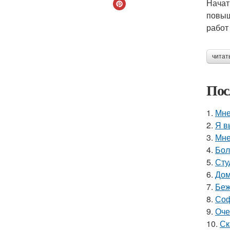
Начат
повыш
работ
читат
Пос
1.
Мне
2.
Я в
3.
Мне
4.
Бол
5.
Сту
6.
Дом
7.
Беж
8.
Соф
9.
Оче
10.
Ск