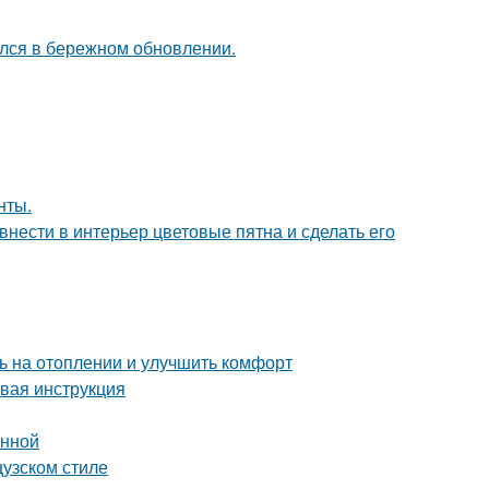
ался в бережном обновлении.
нты.
нести в интерьер цветовые пятна и сделать его
ь на отоплении и улучшить комфорт
овая инструкция
анной
цузском стиле