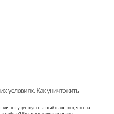
их условиях. Как уничтожить
нии, то существует высокий шанс того, что она
на мебели? Вот, что интересует многих