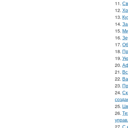
11.
Св
12.
Хр
13.
Ку
14.
За
15.
Ми
16.
Зе
17.
Об
18.
Пр
19.
Ую
20.
Аф
21.
Вс
22.
Ва
23.
Пр
24.
Ск
созда
25.
Цв
26.
Те
управ
27.
С 