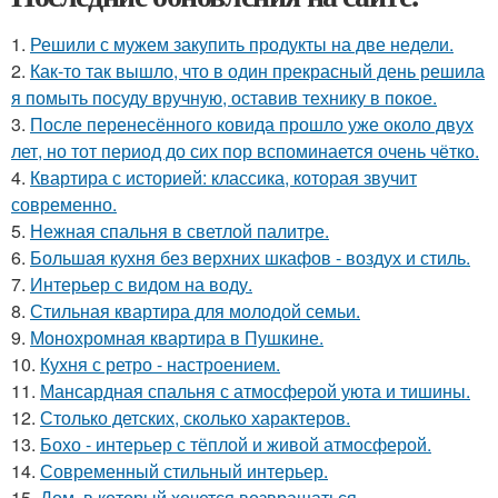
1.
Решили с мужем закупить продукты на две недели.
2.
Как-то так вышло, что в один прекрасный день решила
я помыть посуду вручную, оставив технику в покое.
3.
После перенесённого ковида прошло уже около двух
лет, но тот период до сих пор вспоминается очень чётко.
4.
Квартира с историей: классика, которая звучит
современно.
5.
Нежная спальня в светлой палитре.
6.
Большая кухня без верхних шкафов - воздух и стиль.
7.
Интерьер с видом на воду.
8.
Стильная квартира для молодой семьи.
9.
Монохромная квартира в Пушкине.
10.
Кухня с ретро - настроением.
11.
Мансардная спальня с атмосферой уюта и тишины.
12.
Столько детских, сколько характеров.
13.
Бохо - интерьер с тёплой и живой атмосферой.
14.
Современный стильный интерьер.
15.
Дом, в который хочется возвращаться.