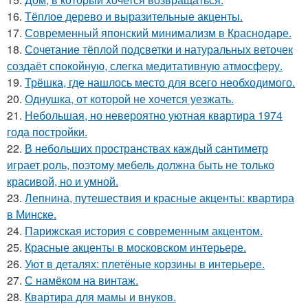
16.
Тёплое дерево и выразительные акценты.
17.
Современный японский минимализм в Краснодаре.
18.
Сочетание тёплой подсветки и натуральных веточек
создаёт спокойную, слегка медитативную атмосферу.
19.
Трёшка, где нашлось место для всего необходимого.
20.
Однушка, от которой не хочется уезжать.
21.
Небольшая, но невероятно уютная квартира 1974
года постройки.
22.
В небольших пространствах каждый сантиметр
играет роль, поэтому мебель должна быть не только
красивой, но и умной.
23.
Лепнина, путешествия и красные акценты: квартира
в Минске.
24.
Парижская история с современным акцентом.
25.
Красные акценты в московском интерьере.
26.
Уют в деталях: плетёные корзины в интерьере.
27.
С намёком на винтаж.
28.
Квартира для мамы и внуков.