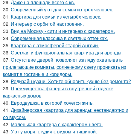
29.
Даже на площади всего 4 кв.
30.
Современный уют для семьи из трёх человек.
31.
Квартира для семьи из четырёх человек.
32.
Интерьер с орбитой настроения.
33.
Вид на Москву - сити и интерьер с характером.
34.
Современная классика в светлых оттенках.
35.
Квартира с атмосферой старой Англии.
36.
Светлая и функциональная квартира для аренды.
37.
Отсутствие дверей позволяет взгляду охватывать
прилегающие комнаты, солнечному свету проникать из
комнат в гостиные и коридоры.
38.
Редизайн кухни. Хотите обновить кухню без ремонта?
39.
Преимущества фанеры в внутренней отделке
каркасных домов
40.
Евродвушка, в которой хочется жить.
41.
Дизайнерская квартира для аренды: нестандартно и
со вкусом.
42.
Маленькая квартира с характером цвета.
43.
Уют у моря: студия с видом и тишиной.