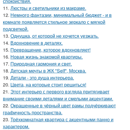
спокойствия.
11.
Люстры и светильники из макраме.
12.
Немного фантазии, минимальный бюджет - и в
комнате появляется стильное зеркало с мягкой
подсветкой.
13.
Однушка, от которой не хочется уезжать.
14.
Вдохновение в деталях.
15.
Превращение, которое вдохновляет!
16.
Новая жизнь знакомой квартиры.
17.
Природная гармония и свет.
18.
Детская мечты в ЖК "Self", Москва.
19.
Детали - это душа интерьера.
20.
Цвета, на которые стоит решиться!
21.
Этот интерьер с первого взгляда притягивает
внимание своими деталями и смелыми акцентами.
22.
Окрашенные в чёрный цвет рамы подчёркивают
графичность пространства.
23.
Трёхкомнатная квартира с акцентными панно и
характером.