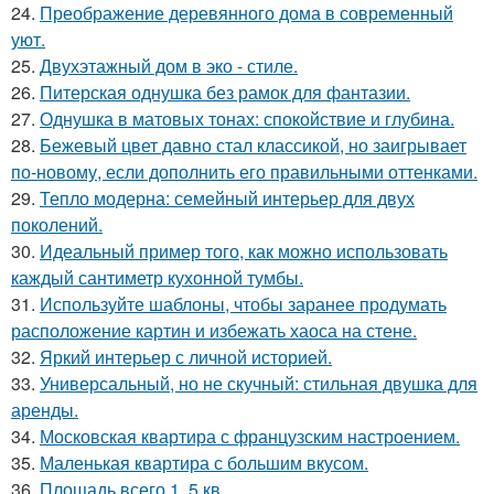
24.
Преображение деревянного дома в современный
уют.
25.
Двухэтажный дом в эко - стиле.
26.
Питерская однушка без рамок для фантазии.
27.
Однушка в матовых тонах: спокойствие и глубина.
28.
Бежевый цвет давно стал классикой, но заигрывает
по-новому, если дополнить его правильными оттенками.
29.
Тепло модерна: семейный интерьер для двух
поколений.
30.
Идеальный пример того, как можно использовать
каждый сантиметр кухонной тумбы.
31.
Используйте шаблоны, чтобы заранее продумать
расположение картин и избежать хаоса на стене.
32.
Яркий интерьер с личной историей.
33.
Универсальный, но не скучный: стильная двушка для
аренды.
34.
Московская квартира с французским настроением.
35.
Маленькая квартира с большим вкусом.
36.
Площадь всего 1, 5 кв.