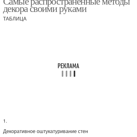
Самые распространенные методы
декора своими руками
ТАБЛИЦА
Поделки из подручных
Простые поделки
средств
Поделки из бумаги
Поделки из втулки
Полезные поделки
Поделки на кухню
1.
Декоративное оштукатуривание стен