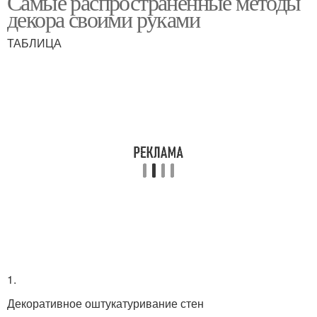
Самые распространенные методы
декора своими руками
ТАБЛИЦА
Поделки из подручных
Простые поделки
средств
Поделки из бумаги
Поделки из втулки
Полезные поделки
Поделки из бисера
1.
Поделки из лоскутков
Поделки с детьми
Декоративное оштукатуривание стен