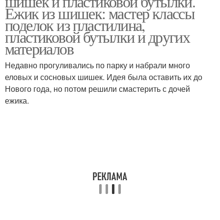
шишек и пластиковой бутылки.
Ежик из шишек: мастер классы
поделок из пластилина,
пластиковой бутылки и других
материалов
Зимние поделки
Домашние поделки
Недавно прогуливались по парку и набрали много
еловых и сосновых шишек. Идея была оставить их до
Нового года, но потом решили смастерить с дочей
Поделки из подручных
Поделки для телефонов
ежика.
средств
Простые поделки
Поделки из бумаги
Поделки из втулки
Полезные поделки