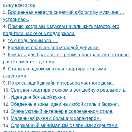
сыну всего год.
3.
Брошенная невеста сиделкой к богатому мужчине …
устроилась.
4.
Помню, когда мы с мужем начали жить вместе, его
родители нас очень поддержали.
5.
"А я ведь понимала ….
6.
Кремовая спальня для молодой девушки.
7.
Комната для брата и сестрёнки: пространство, которое
растёт вместе с детьми.
8.
Стильная однокомнатная квартира с яркими
акцентами.
9.
Потрясающий дизайн интерьера частного дома.
10.
Светлая квартира с окном в волшебную реальность.
11.
Идея для большой кухни.
12.
Обеденные зоны: идеи на любой стиль и бюджет.
13.
Очень уютный интерьер в современном стиле.
14.
Маленькая кухня с большим характером.
15.
Сдержанный минимализм с чёрными акцентами: