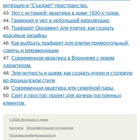
интерьер и "Съедает" пространство.
43.
Уют с историей: квартира в доме 1930-х годов.
44.
Гармония и уют в небольшой евродвушке.
45.
Трафарет Орнамент для плитки: как создать
красивые дизайны
46.
Как выбрать трафарет для плитки прямоугольный:
советы и рекомендации
47.
Современная квартира в Воронеже с ярким
характером.
48.
Элегантность и шарм: как создать кухню и столовую
во французском стиле
49.
Современная квартира для семейной пары.
50.
Свет и простор: проект для дочери постоянных
клиентов.
© 2026 Интерьер и декор
Контакты
Пользовательское соглашение
Политика конфидециальности