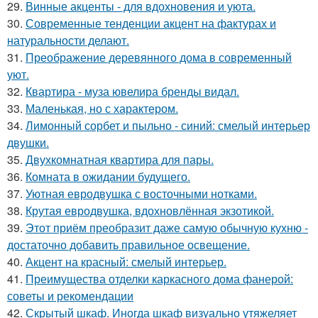
29.
Винные акценты - для вдохновения и уюта.
30.
Современные тенденции акцент на фактурах и
натуральности делают.
31.
Преображение деревянного дома в современный
уют.
32.
Квартира - муза ювелира бренды видал.
33.
Маленькая, но с характером.
34.
Лимонный сорбет и пыльно - синий: смелый интерьер
двушки.
35.
Двухкомнатная квартира для пары.
36.
Комната в ожидании будущего.
37.
Уютная евродвушка с восточными нотками.
38.
Крутая евродвушка, вдохновлённая экзотикой.
39.
Этот приём преобразит даже самую обычную кухню -
достаточно добавить правильное освещение.
40.
Акцент на красный: смелый интерьер.
41.
Преимущества отделки каркасного дома фанерой:
советы и рекомендации
42.
Скрытый шкаф. Иногда шкаф визуально утяжеляет