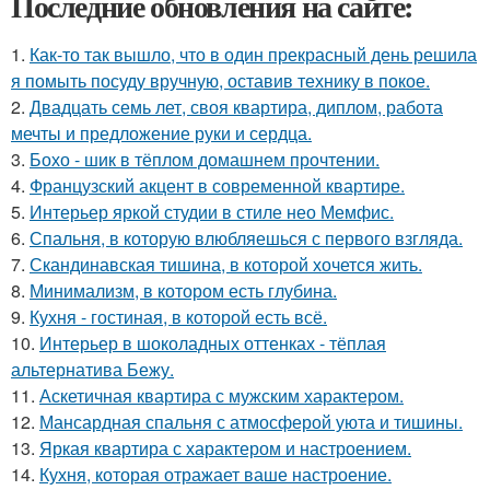
Последние обновления на сайте:
1.
Как-то так вышло, что в один прекрасный день решила
я помыть посуду вручную, оставив технику в покое.
2.
Двадцать семь лет, своя квартира, диплом, работа
мечты и предложение руки и сердца.
3.
Бохо - шик в тёплом домашнем прочтении.
4.
Французский акцент в современной квартире.
5.
Интерьер яркой студии в стиле нео Мемфис.
6.
Спальня, в которую влюбляешься с первого взгляда.
7.
Скандинавская тишина, в которой хочется жить.
8.
Минимализм, в котором есть глубина.
9.
Кухня - гостиная, в которой есть всё.
10.
Интерьер в шоколадных оттенках - тёплая
альтернатива Бежу.
11.
Аскетичная квартира с мужским характером.
12.
Мансардная спальня с атмосферой уюта и тишины.
13.
Яркая квартира с характером и настроением.
14.
Кухня, которая отражает ваше настроение.