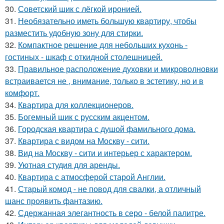
30.
Советский шик с лёгкой иронией.
31.
Необязательно иметь большую квартиру, чтобы
разместить удобную зону для стирки.
32.
Компактное решение для небольших кухонь -
гостиных - шкаф с откидной столешницей.
33.
Правильное расположение духовки и микроволновки
встраивается не , внимание, только в эстетику, но и в
комфорт.
34.
Квартира для коллекционеров.
35.
Богемный шик с русским акцентом.
36.
Городская квартира с душой фамильного дома.
37.
Квартира с видом на Москву - сити.
38.
Вид на Москву - сити и интерьер с характером.
39.
Уютная студия для аренды.
40.
Квартира с атмосферой старой Англии.
41.
Старый комод - не повод для свалки, а отличный
шанс проявить фантазию.
42.
Сдержанная элегантность в серо - белой палитре.