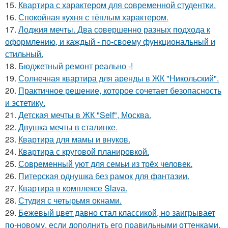
15.
Квартира с характером для современной студентки.
16.
Спокойная кухня с тёплым характером.
17.
Лоджия мечты. Два совершенно разных подхода к
оформлению, и каждый - по-своему функциональный и
стильный.
18.
Бюджетный ремонт реально -!
19.
Солнечная квартира для аренды в ЖК "Никольский".
20.
Практичное решение, которое сочетает безопасность
и эстетику.
21.
Детская мечты в ЖК "Self", Москва.
22.
Двушка мечты в сталинке.
23.
Квартира для мамы и внуков.
24.
Квартира с круговой планировкой.
25.
Современный уют для семьи из трёх человек.
26.
Питерская однушка без рамок для фантазии.
27.
Квартира в комплексе Slava.
28.
Студия с четырьмя окнами.
29.
Бежевый цвет давно стал классикой, но заигрывает
по-новому, если дополнить его правильными оттенками.