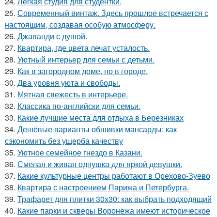
24.
Лёгкая студия для студентки.
25.
Современный винтаж. Здесь прошлое встречается с
настоящим, создавая особую атмосферу.
26.
Джапанди с душой.
27.
Квартира, где цвета лечат усталость.
28.
Уютный интерьер для семьи с детьми.
29.
Как в загородном доме, но в городе.
30.
Два уровня уюта и свободы.
31.
Мятная свежесть в интерьере.
32.
Классика по-английски для семьи.
33.
Какие лучшие места для отдыха в Березниках
34.
Дешёвые варианты обшивки мансарды: как
сэкономить без ущерба качеству
35.
Уютное семейное гнездо в Казани.
36.
Смелая и живая однушка для яркой девушки.
37.
Какие культурные центры работают в Орехово-Зуево
38.
Квартира с настроением Парижа и Петербурга.
39.
Трафарет для плитки 30х30: как выбрать подходящий
40.
Какие парки и скверы Воронежа имеют историческое