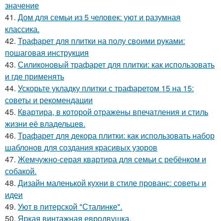
значение
41.
Дом для семьи из 5 человек: уют и разумная
классика.
42.
Трафарет для плитки на полу своими руками:
пошаговая инструкция
43.
Силиконовый трафарет для плитки: как использовать
и где применять
44.
Ускорьте укладку плитки с трафаретом 15 на 15:
советы и рекомендации
45.
Квартира, в которой отражены впечатления и стиль
жизни её владельцев.
46.
Трафарет для декора плитки: как использовать набор
шаблонов для создания красивых узоров
47.
Жемчужно-серая квартира для семьи с ребёнком и
собакой.
48.
Дизайн маленькой кухни в стиле прованс: советы и
идеи
49.
Уют в питерской "Сталинке".
50.
Яркая винтажная евродвушка.