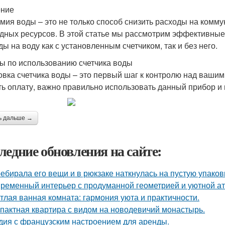
ение
мия воды – это не только способ снизить расходы на комму
дных ресурсов. В этой статье мы рассмотрим эффективные 
ды на воду как с установленным счетчиком, так и без него.
ы по использованию счетчика воды
овка счетчика воды – это первый шаг к контролю над ваши
ть оплату, важно правильно использовать данный прибор и
ь дальше →
ледние обновления на сайте:
ебирала его вещи и в рюкзаке наткнулась на пустую упаковку
ременный интерьер с продуманной геометрией и уютной а
тлая ванная комната: гармония уюта и практичности.
пактная квартира с видом на новодевичий монастырь.
дия с французским настроением для аренды.