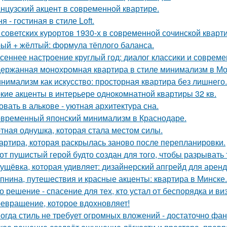
нцузский акцент в современной квартире.
я - гостиная в стиле Loft.
 советских курортов 1930-х в современной сочинской кварт
ый + жёлтый: формула тёплого баланса.
сеннее настроение круглый год: диалог классики и совреме
ержанная монохромная квартира в стиле минимализм в Мо
нимализм как искусство: просторная квартира без лишнего.
кие акценты в интерьере однокомнатной квартиры 32 кв.
овать в алькове - уютная архитектура сна.
временный японский минимализм в Краснодаре.
тная однушка, которая стала местом силы.
артира, которая раскрылась заново после перепланировки.
от пушистый герой будто создан для того, чтобы разрывать
ущёвка, которая удивляет: дизайнерский апгрейд для аренд
пнина, путешествия и красные акценты: квартира в Минске.
о решение - спасение для тех, кто устал от беспорядка и в
евращение, которое вдохновляет!
огда стиль не требует огромных вложений - достаточно фан