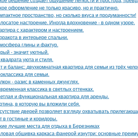
кое решение создаёт ощущение лёгкости и простора, превра
кое оформление не только красиво, но и практично.
мпактное пространство, но сколько вкуса и продуманности!
лосатое настроение. Иногда вдохновение - в одном узоре.
артира с характером и настроением.
рракота в интерьере спальни.
мосфера глины и фактур.
рый - значит уютный.
 квадрата уюта и стиля.
т и баланс: двухкомнатная квартира для семьи из трёх чело
оклассика для семьи.
лкон - оазис в каменных джунглях.
временная классика в светлых оттенках.
етлая и функциональная квартира для аренды.
ртина, в которую вы вложили себя.
сутствие дверей позволяет взгляду охватывать прилегающи
т в гостиные и коридоры.
кие лучшие места для отдыха в Березниках
ловая обшивка каркаса фанерой изнутри: основные преим