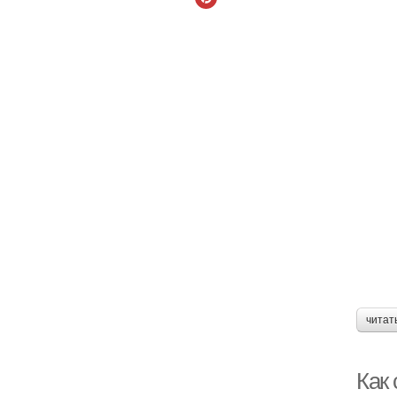
читат
Как 