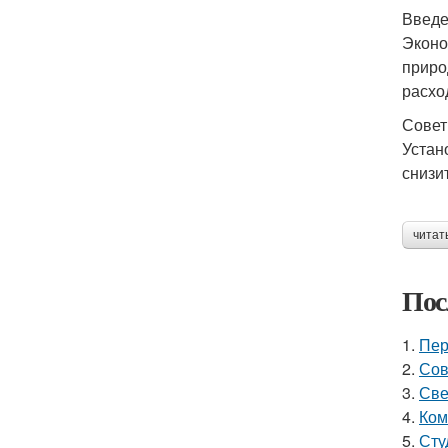
Введ
Эконо
приро
расхо
Совет
Устан
снизи
читат
Пос
1.
Пер
2.
Сов
3.
Све
4.
Ком
5.
Сту