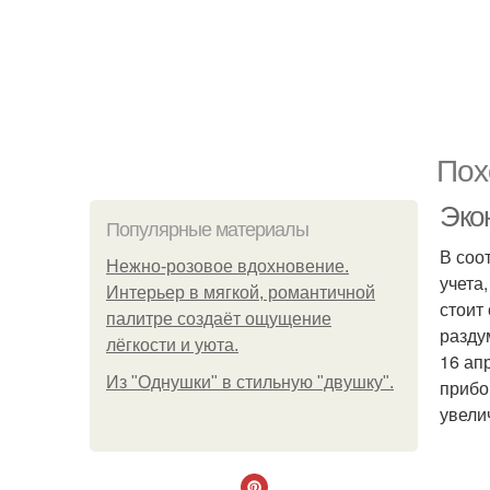
Пох
Эко
Популярные материалы
В соо
Нежно-розовое вдохновение.
учета
Интерьер в мягкой, романтичной
стоит
палитре создаёт ощущение
разду
лёгкости и уюта.
16 ап
Из "Однушки" в стильную "двушку".
прибо
увели