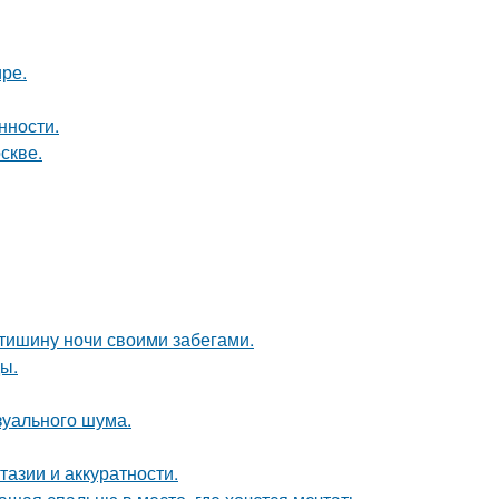
ире.
нности.
скве.
 тишину ночи своими забегами.
ы.
изуального шума.
тазии и аккуратности.