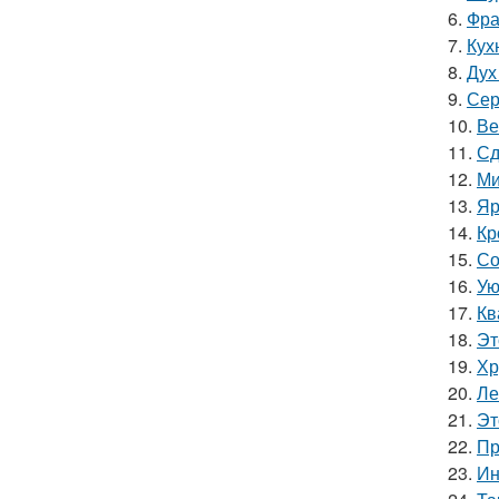
6.
Фра
7.
Кухн
8.
Дух
9.
Сер
10.
Ве
11.
Сд
12.
Ми
13.
Яр
14.
Кр
15.
Со
16.
Ую
17.
Кв
18.
Эт
19.
Хр
20.
Ле
21.
Эт
22.
Пр
23.
Ин