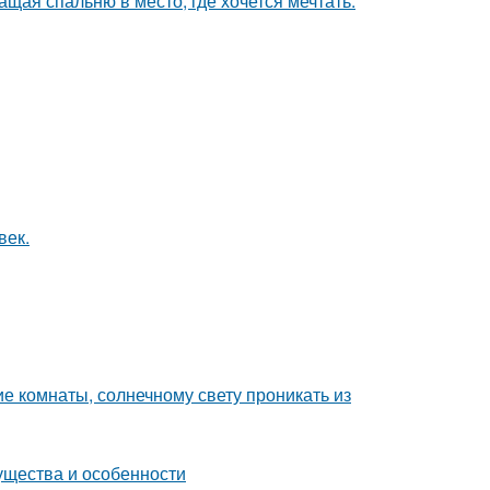
щая спальню в место, где хочется мечтать.
век.
е комнаты, солнечному свету проникать из
ущества и особенности