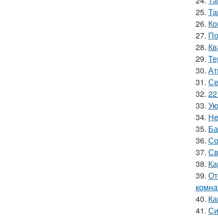
24.
Та
25.
Та
26.
Ко
27.
По
28.
Кв
29.
Те
30.
Ат
31.
Се
32.
22
33.
Ую
34.
Не
35.
Ба
36.
Со
37.
Св
38.
Ка
39.
От
комна
40.
Ка
41.
Си