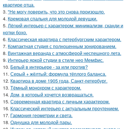
квартире отца.
3.
"Не могу поверить, что это снова произошло.
4.
Кремовая спальня для молодой девушки.
5.
Лёгкий интерьер с характером: минимализм, сканди и
нотки бохо.
6.
Классическая квартира с петербургским характером.
7.
Компактная студия с полноценным зонированием.
8.
Винтажная веранда с атмосферой неспешного лета.
9.
Интерьер яркой студии в стиле нео Мемфис.
10.
Белый в интерьере - за или против?
11.
Серый + жёлтый: формула тёплого баланса.
12.
Квартира в доме 1905 года, Санкт-петербург.
13.
Тёмный монохром с характером.
14.
Дом, в который хочется возвращаться.
15.
Современная квартира с личным характером.
16.
Классический интерьер с актуальным прочтением.
17.
Гармония геометрии и света.
18.
Однушка для молодой пары.