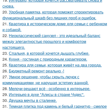
19.
Интерьер, который хочется рассматривать снова и
снова.
20.
Удобная памятка, которая поможет спроектировать
функциональный шкаф без лишних проб и ошибок.
21.
Квартира в историческом доме для семьи с ребенком
и собакой.
22.
Неоклассический санузел - это идеальный баланс
между элегантностью прошлого и комфортом
настоящего.
23.
Спальня, в которой хочется дышать глубже.
24.
Кухня - гостиная с природным характером.
25.
Квартира для семьи, которая живёт на два города.
26.
Бюджетный ремонт реально -!
27.
Умное решение, чтобы скрыть лючок с
коммуникациями, не нарушая эстетику ванной.
28.
Мелочи решают всё - особенно в интерьере.
29.
Интерьер в духе "Алисы в стране Чудес".
30.
Двушка мечты в сталинке.
31.
Темная плитка под камень и белый гарнитур - смелое