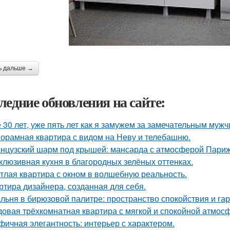
ь дальше →
ледние обновления на сайте:
 30 лет, уже пять лет как я замужем за замечательным мужч
орамная квартира с видом на Неву и телебашню.
нцузский шарм под крышей: мансарда с атмосферой Париж
клюзивная кухня в благородных зелёных оттенках.
тлая квартира с окном в волшебную реальность.
ртира дизайнера, созданная для себя.
льня в бирюзовой палитре: пространство спокойствия и га
овая трёхкомнатная квартира с мягкой и спокойной атмос
фичная элегантность: интерьер с характером.