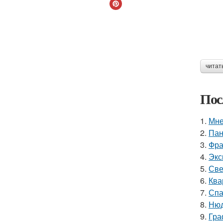
читат
Пос
1.
Мне
2.
Пан
3.
Фра
4.
Экс
5.
Све
6.
Ква
7.
Спа
8.
Нюд
9.
Гра