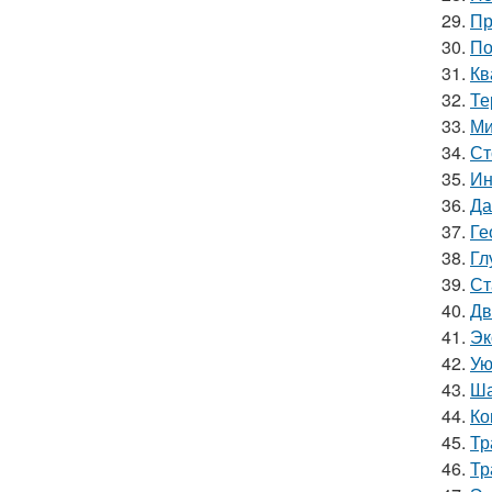
29.
Пр
30.
По
31.
Кв
32.
Те
33.
Ми
34.
Ст
35.
Ин
36.
Да
37.
Ге
38.
Гл
39.
Ст
40.
Дв
41.
Эк
42.
Ую
43.
Ша
44.
Ко
45.
Тр
46.
Тр