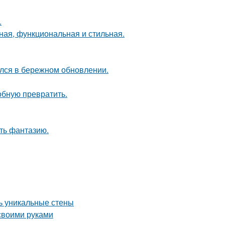
.
ная, функциональная и стильная.
ался в бережном обновлении.
обную превратить.
ить фантазию.
ть уникальные стены
 своими руками