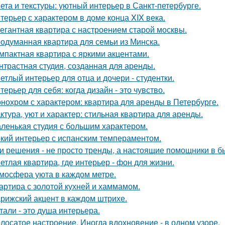
ета и текстуры: уютный интерьер в Санкт-петербурге.
терьер с характером в доме конца XIX века.
егантная квартира с настроением старой москвы.
одуманная квартира для семьи из Минска.
мпактная квартира с яркими акцентами.
нтрастная студия, созданная для аренды.
етлый интерьер для отца и дочери - студентки.
терьер для себя: когда дизайн - это чувство.
нохром с характером: квартира для аренды в Петербурге.
ктура, уют и характер: стильная квартира для аренды.
ленькая студия с большим характером.
кий интерьер с испанским темпераментом.
и решения - не просто тренды, а настоящие помощники в б
етлая квартира, где интерьер - фон для жизни.
мосфера уюта в каждом метре.
артира с золотой кухней и хаммамом.
рижский акцент в каждом штрихе.
тали - это душа интерьера.
лосатое настроение. Иногда вдохновение - в одном узоре.