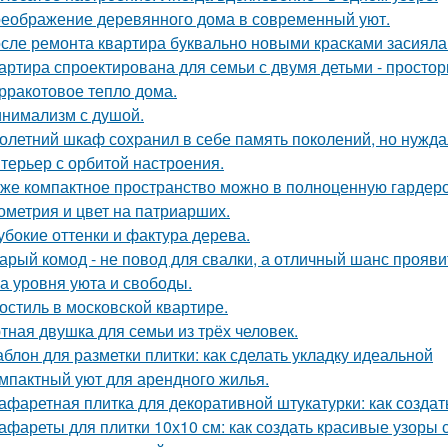
еображение деревянного дома в современный уют.
сле ремонта квартира буквально новыми красками засияла
артира спроектирована для семьи с двумя детьми - простор
рракотовое тепло дома.
нимализм с душой.
олетний шкаф сохранил в себе память поколений, но нужд
терьер с орбитой настроения.
же компактное пространство можно в полноценную гардер
ометрия и цвет на патриарших.
убокие оттенки и фактура дерева.
арый комод - не повод для свалки, а отличный шанс прояв
а уровня уюта и свободы.
остиль в московской квартире.
тная двушка для семьи из трёх человек.
блон для разметки плитки: как сделать укладку идеальной
мпактный уют для арендного жилья.
афаретная плитка для декоративной штукатурки: как созда
афареты для плитки 10х10 см: как создать красивые узоры