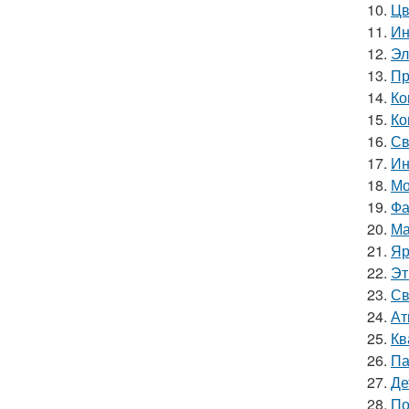
10.
Цв
11.
Ин
12.
Эл
13.
Пр
14.
Ко
15.
Ко
16.
Св
17.
Ин
18.
Мо
19.
Фа
20.
Ма
21.
Яр
22.
Эт
23.
Св
24.
Ат
25.
Кв
26.
Па
27.
Де
28.
По