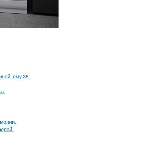
иной, ему 35.
а.
рмонии.
ферой.