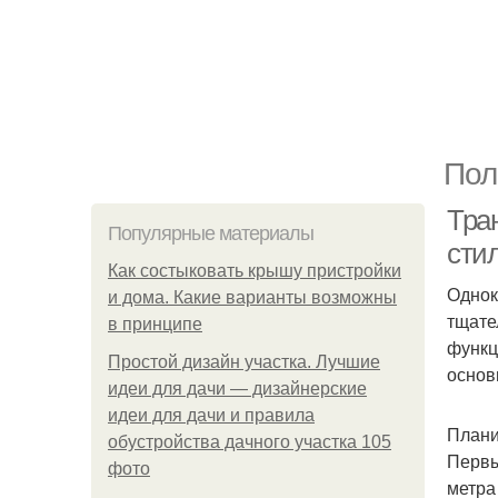
Пол
Тра
Популярные материалы
сти
Как состыковать крышу пристройки
Однок
и дома. Какие варианты возможны
тщате
в принципе
функц
Простой дизайн участка. Лучшие
основ
идеи для дачи — дизайнерские
идеи для дачи и правила
Плани
обустройства дачного участка 105
Первы
фото
метра