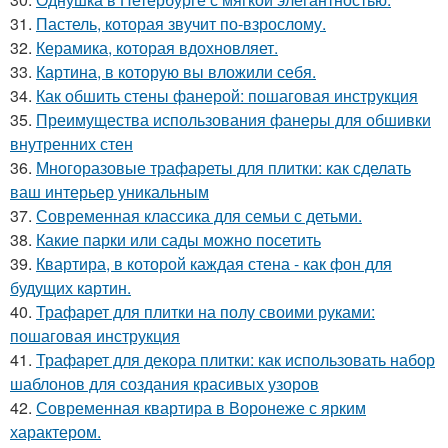
31.
Пастель, которая звучит по-взрослому.
32.
Керамика, которая вдохновляет.
33.
Картина, в которую вы вложили себя.
34.
Как обшить стены фанерой: пошаговая инструкция
35.
Преимущества использования фанеры для обшивки
внутренних стен
36.
Многоразовые трафареты для плитки: как сделать
ваш интерьер уникальным
37.
Современная классика для семьи с детьми.
38.
Какие парки или сады можно посетить
39.
Квартира, в которой каждая стена - как фон для
будущих картин.
40.
Трафарет для плитки на полу своими руками:
пошаговая инструкция
41.
Трафарет для декора плитки: как использовать набор
шаблонов для создания красивых узоров
42.
Современная квартира в Воронеже с ярким
характером.