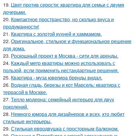
19.
Цвет против серости: квартира для семьи с двумя
дочерьми.
20.
Компактное пространство, но сколько вкуса и
продуманности!
21.
Квартира с золотой кухней и хаммамом.
22.
Оригинальное, стильное и функциональное решение
для дома.
23.
Роскошный проект в Москва - сити для аренды.
24.
Каждый метр квартиры можно использовать с
пользой, если применить нестандартные решения.
25.
Квартира - муза ювелира бренды видал.
26.
Водная гладь, березы и кот Марсель: квартира с
террасой в Москве.
27.
Тепло модерна: семейный интерьер для двух
поколений.
28.
Немного юмора для дизайнеров и всех, кто любит
стильные интерьеры.
29.
Стильная евродвушка с просторным балконом.
30.
Однушка в Петербурге с мягкой элегантностью.