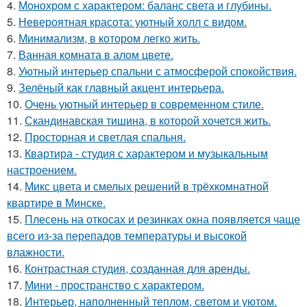
4.
Монохром с характером: баланс света и глубины.
5.
Невероятная красота: уютный холл с видом.
6.
Минимализм, в котором легко жить.
7.
Ванная комната в алом цвете.
8.
Уютный интерьер спальни с атмосферой спокойствия.
9.
Зелёный как главный акцент интерьера.
10.
Очень уютный интерьер в современном стиле.
11.
Скандинавская тишина, в которой хочется жить.
12.
Просторная и светлая спальня.
13.
Квартира - студия с характером и музыкальным
настроением.
14.
Микс цвета и смелых решений в трёхкомнатной
квартире в Минске.
15.
Плесень на откосах и резинках окна появляется чаще
всего из-за перепадов температуры и высокой
влажности.
16.
Контрастная студия, созданная для аренды.
17.
Мини - пространство с характером.
18.
Интерьер, наполненный теплом, светом и уютом.