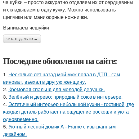
чешуйки – просто аккуратно отделяем их от сердцевины
и складываем в одну кучку. Можно использовать
щипчики или маникюрные ножнички.
Вынимаем чешуйки
читать дальше →
Последние обновления на сайте:
1.
Несколько лет назад мой муж попал в ДТП - сам
виноват, въехал в другую женщину.
2.
Кремовая спальня для молодой девушки.
3.
Зелёный и дерево: природный союз в интерьере.
4.
Эстетичный интерьер небольшой кухни - гостиной, где
каждая деталь работает на ощущение роскоши и уюта
одновременно.
5.
Уютный лесной домик A - Frame с изысканным
дизайном.