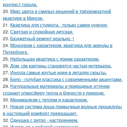
контекст города.
20.
Микс цвета и смелых решений в трёхкомнатной
квартире в Минске.
21.
Квартира для студента - только самое нужное.
22.
Светлая и спокойная детская.
23.
Бюджетный ремонт реально -!
24.
Монохром с характером: квартира для аренды в
Петербурге.
25.
Небольшая квартира с ярким характером.
26.
Дом, где картины становятся частью интерьера.
27.
Иногда самые крутые идеи в деталях скрыты.
28.
Бело - голубая классика с современными акцентами.
29.
Натуральные материалы и природные оттенки
создают атмосферу тепла и близости к природе.
30.
Минимализм с теплом и характером.
31.
Новая система душа привычные водные процедуры
в настоящий комфорт превращает.
32.
Однушка с ретро - настроением.
33.
Интерьер с орбитой настроения.