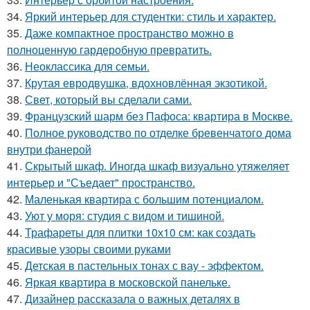
34.
Яркий интерьер для студентки: стиль и характер.
35.
Даже компактное пространство можно в
полноценную гардеробную превратить.
36.
Неоклассика для семьи.
37.
Крутая евродвушка, вдохновлённая экзотикой.
38.
Свет, который вы сделали сами.
39.
Французский шарм без Пафоса: квартира в Москве.
40.
Полное руководство по отделке бревенчатого дома
внутри фанерой
41.
Скрытый шкаф. Иногда шкаф визуально утяжеляет
интерьер и "Съедает" пространство.
42.
Маленькая квартира с большим потенциалом.
43.
Уют у моря: студия с видом и тишиной.
44.
Трафареты для плитки 10х10 см: как создать
красивые узоры своими руками
45.
Детская в пастельных тонах с вау - эффектом.
46.
Яркая квартира в московской панельке.
47.
Дизайнер рассказала о важных деталях в