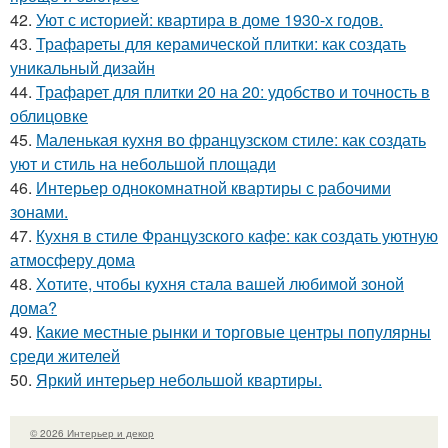
42.
Уют с историей: квартира в доме 1930-х годов.
43.
Трафареты для керамической плитки: как создать
уникальный дизайн
44.
Трафарет для плитки 20 на 20: удобство и точность в
облицовке
45.
Маленькая кухня во французском стиле: как создать
уют и стиль на небольшой площади
46.
Интерьер однокомнатной квартиры с рабочими
зонами.
47.
Кухня в стиле Французского кафе: как создать уютную
атмосферу дома
48.
Хотите, чтобы кухня стала вашей любимой зоной
дома?
49.
Какие местные рынки и торговые центры популярны
среди жителей
50.
Яркий интерьер небольшой квартиры.
© 2026 Интерьер и декор