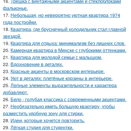
16.
Трёшка с винтажными акцентами и стеклоблоками
фальконье.
17.
Небольшая, но невероятно уютная квартира 1974
года постройки.
18.
Квартира, где брусничный холодильник стал главной
звездой.
19.
Квартира для отдыха: минимализм без лишних слов.
20.
Камерная квартира в Минске с глубокими оттенками.
21.
Квартира для молодой семьи с малышом.
22.
Вдохновение в деталях.
23.
Красные акценты в московском интерьере.
24.
Уют в деталях: плетёные корзины в интерьере.
25.
Лепные элементы выразительности и характера
добавляют.
26.
Бело - голубая классика с современными акцентами.
27.
Необязательно иметь большую квартиру, чтобы
разместить удобную зону для стирки.
28.
Идеи, которые хочется повторить.
29.
Лёгкая студия для студентки.