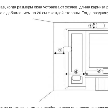
чае, когда размеры окна устраивают хозяев, длина карниза
а с добавлением по 20 см с каждой стороны. Тогда раздвин
лотных тяжелых гардин, особенно если они плохо драпирую