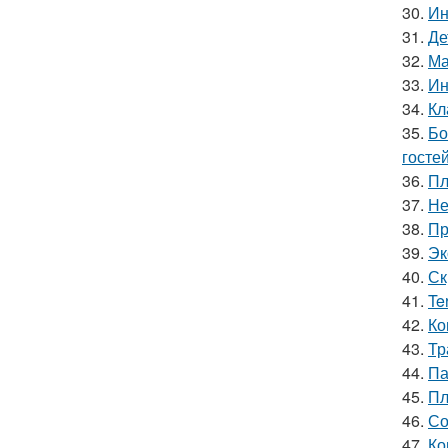
30.
Ин
31.
Де
32.
Ма
33.
Ин
34.
Кл
35.
Бо
гостей
36.
Пл
37.
Не
38.
Пр
39.
Эк
40.
Ск
41.
Te
42.
Ко
43.
Тр
44.
Па
45.
Пл
46.
Со
47.
Ко