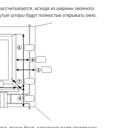
 рассчитывается, исходя из ширины оконного
утые шторы будут полностью открывать окно.
тся, лучше брать карнизную палку подлиннее,