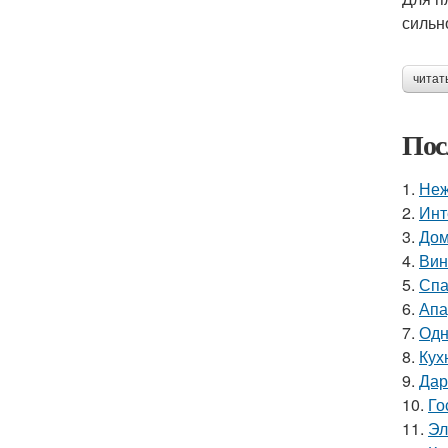
сильн
читат
Пос
1.
Неж
2.
Инт
3.
Дом
4.
Вин
5.
Спа
6.
Апа
7.
Одн
8.
Кух
9.
Дар
10.
Го
11.
Эл