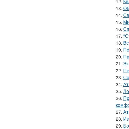
12.
Кв
13.
Об
14.
Св
15.
Ми
16.
Сп
17.
"С
18.
Вс
19.
По
20.
Пр
21.
Эт
22.
Пе
23.
Со
24.
Ат
25.
Ло
26.
Пр
комфо
27.
Ат
28.
Из
29.
Бо