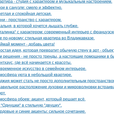
артира - студия с характером и музыкальным настроением.
ои в санузле: смело и эффектно.
етлая и спокойная детская.
ни - пространство с характером.
альня, в которой хочется дышать глубже.
талинка" с характером: современный интерьер с французск
е по-новому: стильная квартира во Владикавказе.
ймай момент - добавь цвета!
остая идея, которая превратит обычную стену в арт - объек
и решения - не просто тренды, а настоящие помощники в б
нтхаус, где всё начинается с красоты.
временное искусство в семейном интерьере.
мосфера уюта в небольшой квартире.
джия может стать не просто дополнительным пространство
авильное расположение духовки и микроволновки встраиваетс
рт.
мосфера обоев: акцент, который решает всё.
 "Однушки" в стильную "двушку".
рдовые и синие акценты: сильное сочетание.