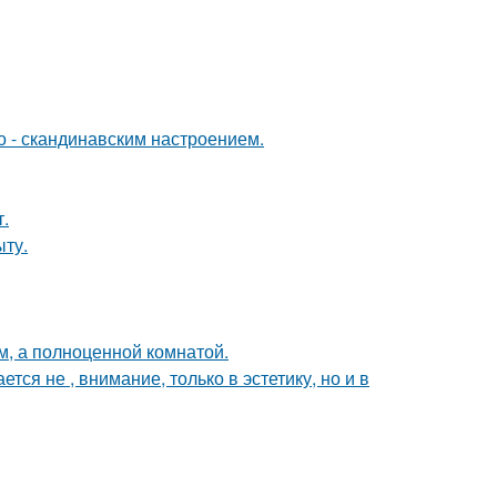
о - скандинавским настроением.
т.
ыту.
м, а полноценной комнатой.
я не , внимание, только в эстетику, но и в