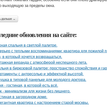
о выходящую за пределы окна.
ь дальше →
ледние обновления на сайте:
ная спальня в светлой палитре.
ерьер с теплыми воспоминаниями: квартира для пожилой п
, в который хочется возвращаться.
тажная веранда с атмосферой неспешного лета.
льня в бирюзовой палитре: пространство спокойствия и га
ртаменты с антресолью и эффектной высотой.
ушка в типовой панельке для молодого доктора.
ня - гостиная, в которой есть всё.
к - минимализм для жизни без лишнего.
стиная в загородном доме.
егантная квартира с настроением старой москвы.