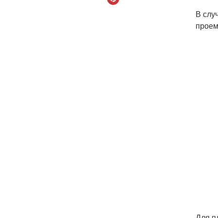
В слу
проем
Для п