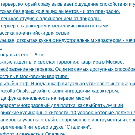
терьер, который сразу вызывает ощущение спокойствия и 
тская без ярких кричащих акцентов - и это прекрасно.
ленькая студия с вдохновением от природы.
терьер с характером и металлическими нотками.
ассика по-английски для семьи.
льшая, открытая кухня с индустриальным характером - мечта
.
ощадь всего 1, 5 кв.
жные акценты и светлая гармония: квартира в Москве.
еображение интерьера. Один из самых доступных способов 
остиль в московской квартире.
рытый шкаф. Иногда шкаф визуально утяжеляет интерьер и
rracotta Oasis: дизайн с калининградским характером.
гда функциональность на первом месте!
афарет многоразовый для плитки: как выбрать лучший
рижские кулинарные хитрости: 10 уловок, которые должен 
анировка участка онлайн: современные инструменты и се
временный интерьер в духе "Сталинки".
мфорт и свежесть в Опалихе.