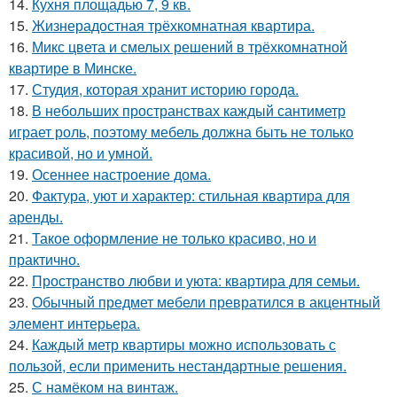
14.
Кухня площадью 7, 9 кв.
15.
Жизнерадостная трёхкомнатная квартира.
16.
Микс цвета и смелых решений в трёхкомнатной
квартире в Минске.
17.
Студия, которая хранит историю города.
18.
В небольших пространствах каждый сантиметр
играет роль, поэтому мебель должна быть не только
красивой, но и умной.
19.
Осеннее настроение дома.
20.
Фактура, уют и характер: стильная квартира для
аренды.
21.
Такое оформление не только красиво, но и
практично.
22.
Пространство любви и уюта: квартира для семьи.
23.
Обычный предмет мебели превратился в акцентный
элемент интерьера.
24.
Каждый метр квартиры можно использовать с
пользой, если применить нестандартные решения.
25.
С намёком на винтаж.