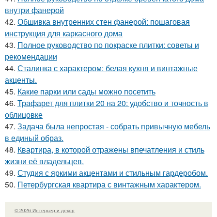
внутри фанерой
42.
Обшивка внутренних стен фанерой: пошаговая
инструкция для каркасного дома
43.
Полное руководство по покраске плитки: советы и
рекомендации
44.
Сталинка с характером: белая кухня и винтажные
акценты.
45.
Какие парки или сады можно посетить
46.
Трафарет для плитки 20 на 20: удобство и точность в
облицовке
47.
Задача была непростая - собрать привычную мебель
в единый образ.
48.
Квартира, в которой отражены впечатления и стиль
жизни её владельцев.
49.
Студия с яркими акцентами и стильным гардеробом.
50.
Петербургская квартира с винтажным характером.
© 2026 Интерьер и декор