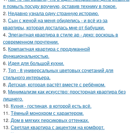
я помыть посуду вручную, оставив технику в покое.
2.
Недавно узнала одну странную историю.
3.
Сын с женой на меня обиделись - и всё из-за
квартиры, которая досталась мне от бабушки.
4.
Элегантная квартира в стиле ар - деко: роскошь в
современном прочтении.
5.
Компактная квартира с продуманной
функциональностью.
6.
Идея для большой кухни.
7.
Топ - 8 универсальных цветовых сочетаний для
стильного интерьера.
8.
Детская, которая растёт вместе с ребёнком.
9.
Минимализм как искусство: просторная квартира без
лишнего.
10.
Кухня - гостиная, в которой есть всё.
11.
Тёмный монохром с характером.
12.
Дом в мягких персиковых оттенках.
13.
Светлая квартира с акцентом на комфорт.