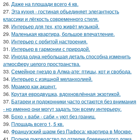
26.
Даже на площади всего 4 кв.
27.
Эта кухня - гостиная объединяет элегантность
классики и лёгкость современного стиля.
28.
Интерьер для тех, кто живёт музыкой.
29.
Маленькая квартира, большое впечатление.
30.
Интерьер с орбитой настроения.
31.
Интерьер в гармонии с природой.
32.
Иногда одна небольшая деталь способна изменить
атмосферу целого пространства.
33.
Семейное гнездо в Алма-ате: птицы, кот и свобода.
34.
Интерьер с изящной меланхолией.
35.
Мрамор как акцент.
36.
Крутая евродвушка, вдохновлённая экзотикой.
37.
Батареи и подоконники часто остаются без внимания
- но именно они могут задать тон всему интерьеру.
38.
Бохо + ваби - саби = уют без границ.
39.
Площадь всего 1, 5 кв.
40.
Французский шарм без Пафоса: квартира в Москве.
41.
Полное руководство по отделке бревенчатого дома