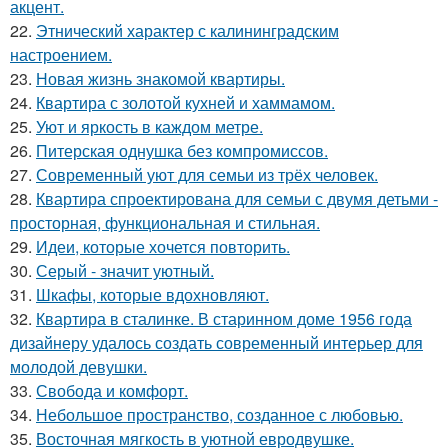
акцент.
22.
Этнический характер с калининградским
настроением.
23.
Новая жизнь знакомой квартиры.
24.
Квартира с золотой кухней и хаммамом.
25.
Уют и яркость в каждом метре.
26.
Питерская однушка без компромиссов.
27.
Современный уют для семьи из трёх человек.
28.
Квартира спроектирована для семьи с двумя детьми -
просторная, функциональная и стильная.
29.
Идеи, которые хочется повторить.
30.
Серый - значит уютный.
31.
Шкафы, которые вдохновляют.
32.
Квартира в сталинке. В старинном доме 1956 года
дизайнеру удалось создать современный интерьер для
молодой девушки.
33.
Свобода и комфорт.
34.
Небольшое пространство, созданное с любовью.
35.
Восточная мягкость в уютной евродвушке.