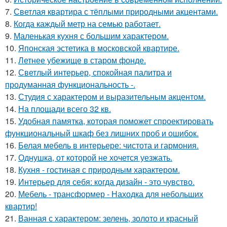
7.
Светлая квартира с тёплыми природными акцентами.
8.
Когда каждый метр на семью работает.
9.
Маленькая кухня с большим характером.
10.
Японская эстетика в московской квартире.
11.
Летнее убежище в старом фонде.
12.
Светлый интерьер, спокойная палитра и
продуманная функциональность -.
13.
Студия с характером и выразительным акцентом.
14.
На площади всего 32 кв.
15.
Удобная памятка, которая поможет спроектировать
функциональный шкаф без лишних проб и ошибок.
16.
Белая мебель в интерьере: чистота и гармония.
17.
Однушка, от которой не хочется уезжать.
18.
Кухня - гостиная с природным характером.
19.
Интерьер для себя: когда дизайн - это чувство.
20.
Мебель - трансформер - Находка для небольших
квартир!
21.
Ванная с характером: зелень, золото и красный