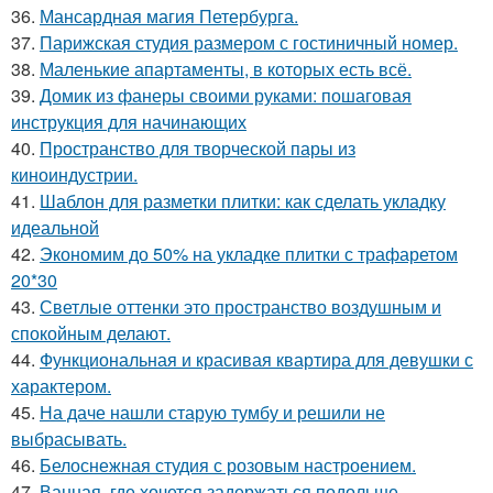
36.
Мансардная магия Петербурга.
37.
Парижская студия размером с гостиничный номер.
38.
Маленькие апартаменты, в которых есть всё.
39.
Домик из фанеры своими руками: пошаговая
инструкция для начинающих
40.
Пространство для творческой пары из
киноиндустрии.
41.
Шаблон для разметки плитки: как сделать укладку
идеальной
42.
Экономим до 50% на укладке плитки с трафаретом
20*30
43.
Светлые оттенки это пространство воздушным и
спокойным делают.
44.
Функциональная и красивая квартира для девушки с
характером.
45.
На даче нашли старую тумбу и решили не
выбрасывать.
46.
Белоснежная студия с розовым настроением.
47.
Ванная, где хочется задержаться подольше.