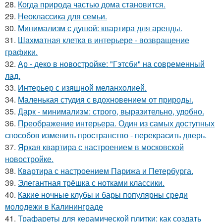
28.
Когда природа частью дома становится.
29.
Неоклассика для семьи.
30.
Минимализм с душой: квартира для аренды.
31.
Шахматная клетка в интерьере - возвращение
графики.
32.
Ар - деко в новостройке: "Гэтсби" на современный
лад.
33.
Интерьер с изящной меланхолией.
34.
Маленькая студия с вдохновением от природы.
35.
Дарк - минимализм: строго, выразительно, удобно.
36.
Преображение интерьера. Один из самых доступных
способов изменить пространство - перекрасить дверь.
37.
Яркая квартира с настроением в московской
новостройке.
38.
Квартира с настроением Парижа и Петербурга.
39.
Элегантная трёшка с нотками классики.
40.
Какие ночные клубы и бары популярны среди
молодежи в Калининграде
41.
Трафареты для керамической плитки: как создать