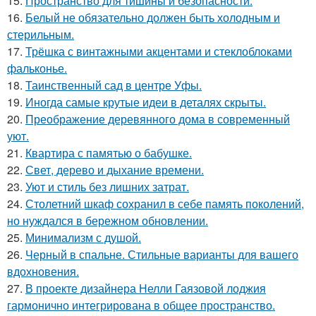
15.
Пространство для тишины и безопасности.
16.
Белый не обязательно должен быть холодным и
стерильным.
17.
Трёшка с винтажными акцентами и стеклоблоками
фальконье.
18.
Таинственный сад в центре Уфы.
19.
Иногда самые крутые идеи в деталях скрыты.
20.
Преображение деревянного дома в современный
уют.
21.
Квартира с памятью о бабушке.
22.
Свет, дерево и дыхание времени.
23.
Уют и стиль без лишних затрат.
24.
Столетний шкаф сохранил в себе память поколений,
но нуждался в бережном обновлении.
25.
Минимализм с душой.
26.
Черный в спальне. Стильные варианты для вашего
вдохновения.
27.
В проекте дизайнера Нелли Гаязовой лоджия
гармонично интегрирована в общее пространство.