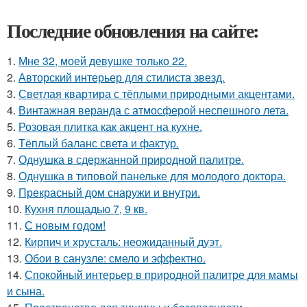
Последние обновления на сайте:
1.
Мне 32, моей девушке только 22.
2.
Авторский интерьер для стилиста звезд.
3.
Светлая квартира с тёплыми природными акцентами.
4.
Винтажная веранда с атмосферой неспешного лета.
5.
Розовая плитка как акцент на кухне.
6.
Тёплый баланс света и фактур.
7.
Однушка в сдержанной природной палитре.
8.
Однушка в типовой панельке для молодого доктора.
9.
Прекрасный дом снаружи и внутри.
10.
Кухня площадью 7, 9 кв.
11.
С новым годом!
12.
Кирпич и хрусталь: неожиданный дуэт.
13.
Обои в санузле: смело и эффектно.
14.
Спокойный интерьер в природной палитре для мамы
и сына.