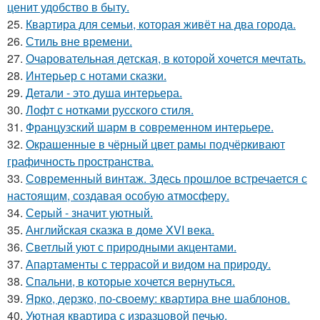
ценит удобство в быту.
25.
Квартира для семьи, которая живёт на два города.
26.
Стиль вне времени.
27.
Очаровательная детская, в которой хочется мечтать.
28.
Интерьер с нотами сказки.
29.
Детали - это душа интерьера.
30.
Лофт с нотками русского стиля.
31.
Французский шарм в современном интерьере.
32.
Окрашенные в чёрный цвет рамы подчёркивают
графичность пространства.
33.
Современный винтаж. Здесь прошлое встречается с
настоящим, создавая особую атмосферу.
34.
Серый - значит уютный.
35.
Английская сказка в доме XVI века.
36.
Светлый уют с природными акцентами.
37.
Апартаменты с террасой и видом на природу.
38.
Спальни, в которые хочется вернуться.
39.
Ярко, дерзко, по-своему: квартира вне шаблонов.
40.
Уютная квартира с изразцовой печью.