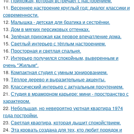
10.
Прихожая, которая встречает с настроением.
11.
Весеннее настроение круглый год: диалог классики и
современности.
12.
Малышка - детская для братика и сестрёнки.
13.
Дом в мягких персиковых оттенках.
14.
Зелёная прихожая как первое впечатление дома.
15.
Светлый интерьер с тёплым настроением.
16.
Просторная и светлая спальня.
17.
Интерьер получился спокойным, выверенным и
очень "Жилым".
18.
Компактная студия с умным зонированием.
19.
Тёплое дерево и выразительные акценты.
20.
Классический интерьер с актуальным прочтением.
21.
Студия в мраморном карьере: мини - пространство с
характером.
22.
Небольшая, но невероятно уютная квартира 1974
года постройки.
23.
Светлая квартира, которая дышит спокойствием.
24.
Эта кровать создана для тех, кто любит порядок и