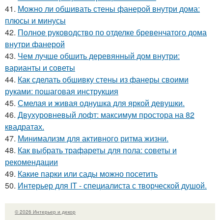
41.
Можно ли обшивать стены фанерой внутри дома:
плюсы и минусы
42.
Полное руководство по отделке бревенчатого дома
внутри фанерой
43.
Чем лучше обшить деревянный дом внутри:
варианты и советы
44.
Как сделать обшивку стены из фанеры своими
руками: пошаговая инструкция
45.
Смелая и живая однушка для яркой девушки.
46.
Двухуровневый лофт: максимум простора на 82
квадратах.
47.
Минимализм для активного ритма жизни.
48.
Как выбрать трафареты для пола: советы и
рекомендации
49.
Какие парки или сады можно посетить
50.
Интерьер для IT - специалиста с творческой душой.
© 2026 Интерьер и декор