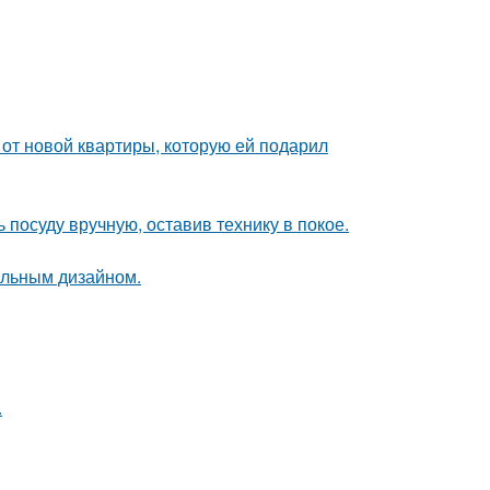
и от новой квартиры, которую ей подарил
 посуду вручную, оставив технику в покое.
альным дизайном.
.