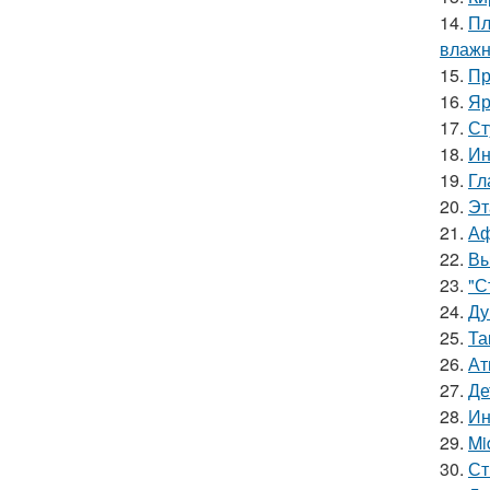
14.
Пл
влажн
15.
Пр
16.
Яр
17.
Ст
18.
Ин
19.
Гл
20.
Эт
21.
Аф
22.
Вы
23.
"С
24.
Ду
25.
Та
26.
Ат
27.
Де
28.
Ин
29.
Mi
30.
Ст