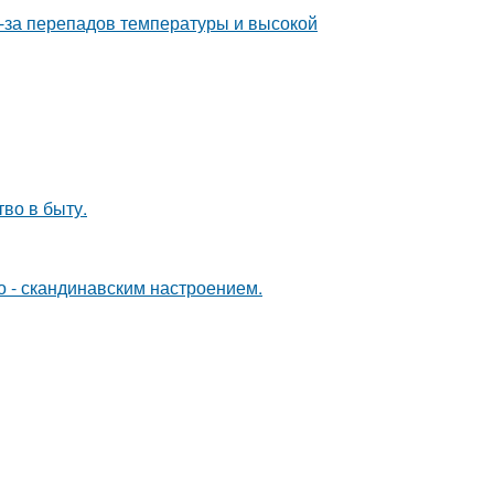
з-за перепадов температуры и высокой
тво в быту.
о - скандинавским настроением.