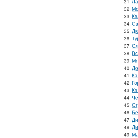
31.
Ла
32.
Мо
33.
Кв
34.
Св
35.
Дв
36.
Ту
37.
Сл
38.
Вс
39.
Мя
40.
До
41.
Ка
42.
Го
43.
Ка
44.
Чё
45.
Ст
46.
Бе
47.
Ди
48.
Ди
49.
Ма