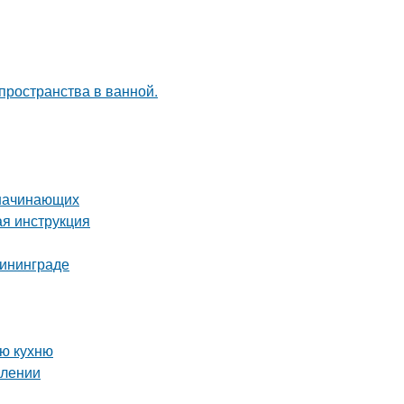
пространства в ванной.
 начинающих
ая инструкция
лининграде
ую кухню
млении