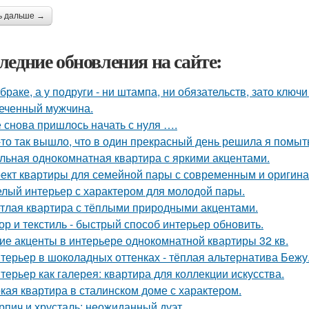
ь дальше →
ледние обновления на сайте:
 браке, а у подруги - ни штампа, ни обязательств, зато ключ
еченный мужчина.
 снова пришлось начать с нуля ….
-то так вышло, что в один прекрасный день решила я помыть
льная однокомнатная квартира с яркими акцентами.
ект квартиры для семейной пары с современным и оригин
лый интерьер с характером для молодой пары.
тлая квартира с тёплыми природными акцентами.
ор и текстиль - быстрый способ интерьер обновить.
ие акценты в интерьере однокомнатной квартиры 32 кв.
терьер в шоколадных оттенках - тёплая альтернатива Бежу
терьер как галерея: квартира для коллекции искусства.
кая квартира в сталинском доме с характером.
рпич и хрусталь: неожиданный дуэт.