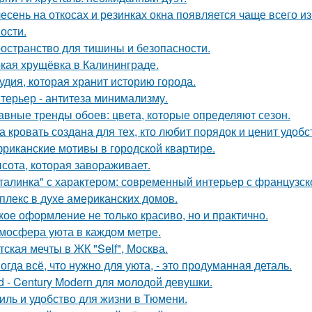
есень на откосах и резинках окна появляется чаще всего и
ости.
остранство для тишины и безопасности.
кая хрущёвка в Калининграде.
удия, которая хранит историю города.
терьер - антитеза минимализму.
авные тренды обоев: цвета, которые определяют сезон.
а кровать создана для тех, кто любит порядок и ценит удобс
риканские мотивы в городской квартире.
сота, которая завораживает.
талинка" с характером: современный интерьер с французск
плекс в духе американских домов.
кое оформление не только красиво, но и практично.
мосфера уюта в каждом метре.
тская мечты в ЖК "Self", Москва.
огда всё, что нужно для уюта, - это продуманная деталь.
d - Century Modern для молодой девушки.
иль и удобство для жизни в Тюмени.