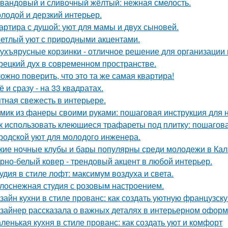
вандовый и сливочный жёлтый: нежная смелость.
лодой и дерзкий интерьер.
артира с душой: уют для мамы и двух сыновей.
етлый уют с природными акцентами.
ухъярусные корзинки - отличное решение для организации 
рецкий дух в современном пространстве.
ожно поверить, что это та же самая квартира!
ё и сразу - на 33 квадратах.
тная свежесть в интерьере.
мик из фанеры своими руками: пошаговая инструкция для
к использовать клеющиеся трафареты под плитку: пошагов
родской уют для молодого инженера.
кие ночные клубы и бары популярны среди молодежи в Ка
рно-белый ковер - трендовый акцент в любой интерьер.
удия в стиле лофт: максимум воздуха и света.
лоснежная студия с розовым настроением.
зайн кухни в стиле прованс: как создать уютную французск
зайнер рассказала о важных деталях в интерьерном офор
ленькая кухня в стиле прованс: как создать уют и комфорт