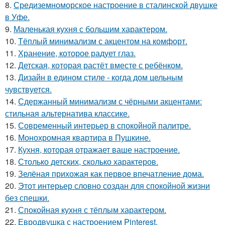
8.
Средиземноморское настроение в сталинской двушке
в Уфе.
9.
Маленькая кухня с большим характером.
10.
Тёплый минимализм с акцентом на комфорт.
11.
Хранение, которое радует глаз.
12.
Детская, которая растёт вместе с ребёнком.
13.
Дизайн в едином стиле - когда дом цельным
чувствуется.
14.
Сдержанный минимализм с чёрными акцентами:
стильная альтернатива классике.
15.
Современный интерьер в спокойной палитре.
16.
Монохромная квартира в Пушкине.
17.
Кухня, которая отражает ваше настроение.
18.
Столько детских, сколько характеров.
19.
Зелёная прихожая как первое впечатление дома.
20.
Этот интерьер словно создан для спокойной жизни
без спешки.
21.
Спокойная кухня с тёплым характером.
22.
Евродвушка с настроением Pinterest.