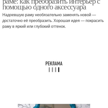
раме: как преобразить интерьер с
помощью одного аксессуара
Надоевшую раму необязательно заменять новой —
Зеркала в деревянных
Уход за деревянными
достаточно её преобразить. Хорошая идея — покрасить
рамах
рамами
раму в яркий или глубокий оттенок.
Акриловые рамы
Латунные рамы
Зеркала в рамах
Рам в детской комнате