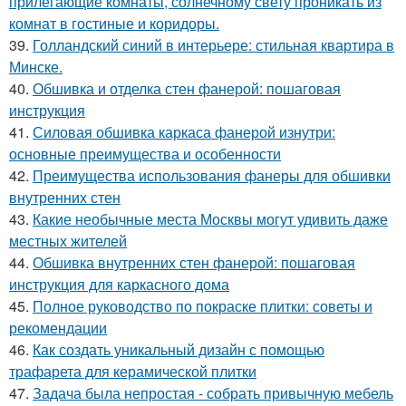
прилегающие комнаты, солнечному свету проникать из
комнат в гостиные и коридоры.
39.
Голландский синий в интерьере: стильная квартира в
Минске.
40.
Обшивка и отделка стен фанерой: пошаговая
инструкция
41.
Силовая обшивка каркаса фанерой изнутри:
основные преимущества и особенности
42.
Преимущества использования фанеры для обшивки
внутренних стен
43.
Какие необычные места Москвы могут удивить даже
местных жителей
44.
Обшивка внутренних стен фанерой: пошаговая
инструкция для каркасного дома
45.
Полное руководство по покраске плитки: советы и
рекомендации
46.
Как создать уникальный дизайн с помощью
трафарета для керамической плитки
47.
Задача была непростая - собрать привычную мебель