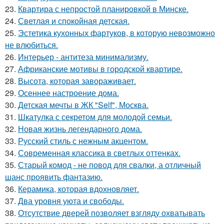
23.
Квартира с непростой планировкой в Минске.
24.
Светлая и спокойная детская.
25.
Эстетика кухонных фартуков, в которую невозможно
не влюбиться.
26.
Интерьер - антитеза минимализму.
27.
Африканские мотивы в городской квартире.
28.
Высота, которая завораживает.
29.
Осеннее настроение дома.
30.
Детская мечты в ЖК "Self", Москва.
31.
Шкатулка с секретом для молодой семьи.
32.
Новая жизнь легендарного дома.
33.
Русский стиль с нежным акцентом.
34.
Современная классика в светлых оттенках.
35.
Старый комод - не повод для свалки, а отличный
шанс проявить фантазию.
36.
Керамика, которая вдохновляет.
37.
Два уровня уюта и свободы.
38.
Отсутствие дверей позволяет взгляду охватывать