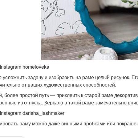
 Instagram homeloveka
 усложнить задачу и изобразить на раме целый рисунок. Ег
чительно от ваших художественных способностей.
й, более простой путь — приклеить к старой раме декорати
зённые из отпуска. Зеркало в такой раме замечательно впиш
 Instagram darisha_lashmaker
ировать раму можно даже винными пробками или покраше