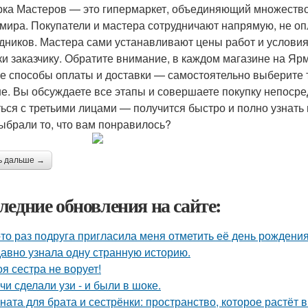
ка Мастеров — это гипермаркет, объединяющий множество
 мира. Покупатели и мастера сотрудничают напрямую, не о
дников. Мастера сами устанавливают цены работ и условия
ки заказчику. Обратите внимание, в каждом магазине на Я
е способы оплаты и доставки — самостоятельно выберите т
е. Вы обсуждаете все этапы и совершаете покупку непосред
ься с третьими лицами — получится быстро и полно узнать 
Выбрали то, что вам понравилось?
ь дальше →
ледние обновления на сайте:
-то раз подруга пригласила меня отметить её день рождени
авно узнала одну странную историю.
оя сестра не ворует!
чи сделали узи - и были в шоке.
ната для брата и сестрёнки: пространство, которое растёт в