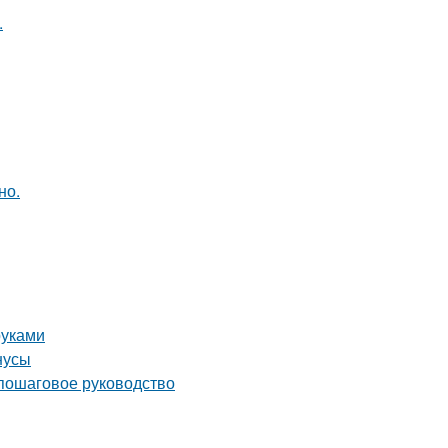
.
но.
руками
нусы
 пошаговое руководство