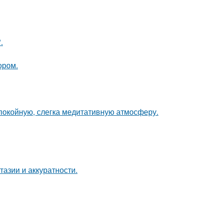
.
ором.
спокойную, слегка медитативную атмосферу.
тазии и аккуратности.