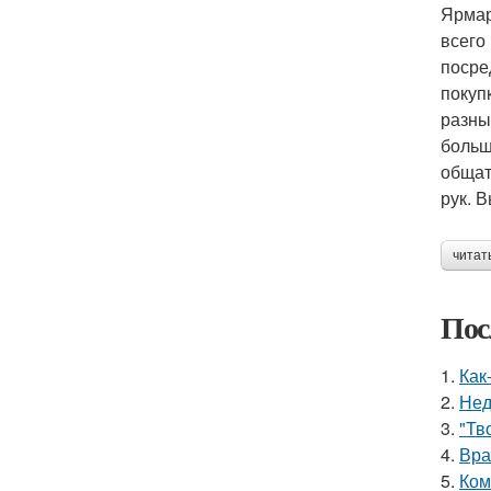
Ярмар
всего
посре
покуп
разны
больш
общат
рук. 
читат
Пос
1.
Как
2.
Нед
3.
"Тв
4.
Вра
5.
Ком