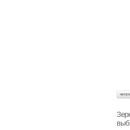
читат
Зер
выб