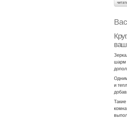
читат
Вас
Кру
ваш
Зерка
шарм 
допол
Одним
и теп
добав
Такие
комна
выпол