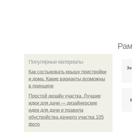
Рам
Популярные материалы
Зе
Как состыковать крышу пристройки
и дома. Какие варианты возможны
в принципе
Простой дизайн участка. Лучшие
идеи для дачи — дизайнерские
идеи для дачи и правила
обустройства дачного участка 105
фото