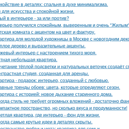
койствие в деталях: спальня в духе минимализма.
 для искусства и спокойной жизни.
ый в интерьере - за или против?
ерьер получился спокойным, выверенным и очень "Жилым"
тская комната с акцентом на цвет и фактуру.
артира для молодой художницы в Москве с новогодним дек
плое дерево и выразительные акценты.
жевый интерьер с настроением тихого моря.
тная небольшая квартира.
четание тёплой подсветки и натуральных веточек создаёт 
нтрастная студия, созданная для аренды.
артира - подарок: интерьер, созданный с любовью.
авные тренды обоев: цвета, которые определяют сезон.
артира с историей: новое дыхание старинного дома.
огда стиль не требует огромных вложений - достаточно фан
мпактное пространство, но сколько вкуса и продуманности!
етлая квартира, где интерьер - фон для жизни.
огда самые крутые идеи в деталях скрыты.
остранство любви и уюта: квартира для семьи.