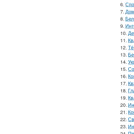
6.
Спо
7.
Дом
8.
Бел
9.
Инт
10.
Де
11.
Кв
12.
Тё
13.
Бе
14.
Ую
15.
Со
16.
Ко
17.
Кв
18.
Гл
19.
Кв
20.
Ин
21.
Ко
22.
Св
23.
Ин
24.
Пр