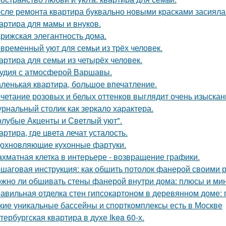
сле ремонта квартира буквально новыми красками засияла
артира для мамы и внуков.
рижская элегантность дома.
временный уют для семьи из трёх человек.
артира для семьи из четырёх человек.
удия с атмосферой Варшавы.
ленькая квартира, большое впечатление.
четание розовых и белых оттенков выглядит очень изыскан
рнальный столик как зеркало характера.
олубые Акценты и Светлый уют".
артира, где цвета лечат усталость.
охновляющие кухонные фартуки.
хматная клетка в интерьере - возвращение графики.
шаговая инструкция: как обшить потолок фанерой своими 
жно ли обшивать стены фанерой внутри дома: плюсы и ми
авильная отделка стен гипсокартоном в деревянном доме:
кие уникальные бассейны и спорткомплексы есть в Москве
тербургская квартира в духе Ikea 60-х.