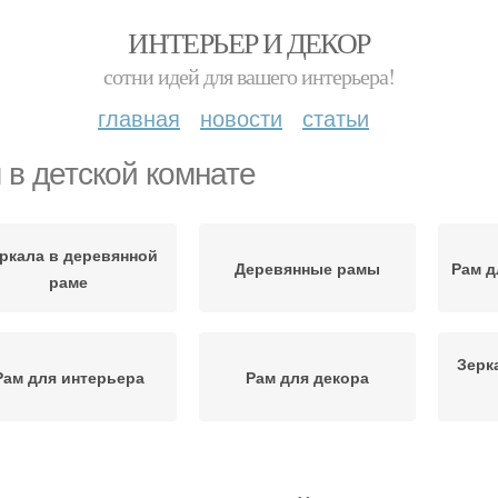
ИНТЕРЬЕР И ДЕКОР
сотни идей для вашего интерьера!
главная
новости
статьи
 в детской комнате
ркала в деревянной
Деревянные рамы
Рам д
раме
Зерк
Рам для интерьера
Рам для декора
Акриловые рамы
Латунные рамы
З