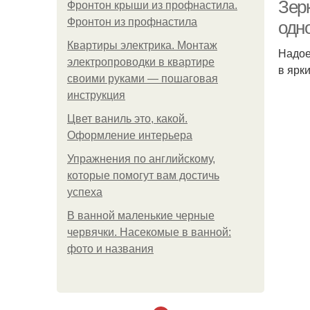
Зер
Фронтон крыши из профнастила.
Фронтон из профнастила
одно
Квартиры электрика. Монтаж
Надое
электропроводки в квартире
в ярки
своими руками — пошаговая
инструкция
Цвет ваниль это, какой.
Оформление интерьера
Упражнения по английскому,
которые помогут вам достичь
успеха
В ванной маленькие черные
червячки. Насекомые в ванной:
фото и названия