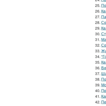
25.
По
26.
Кв
27.
Па
28.
Со
29.
Кв
30.
Ст
31.
Ма
32.
Со
33.
Жу
34.
"Г
35.
Кв
36.
Вд
37.
Ша
38.
По
39.
Мо
40.
Пр
41.
Ка
42.
Пе