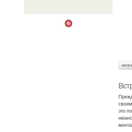
читат
Вст
Прежд
своим
это п
нюанс
монта