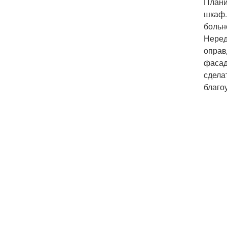
Плани
шкаф.
больн
Неред
оправ
фасад
сдела
благо