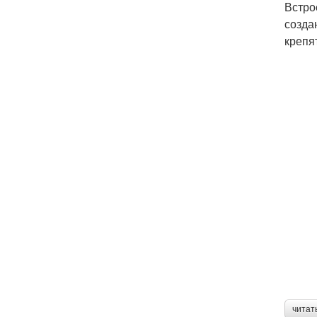
Встро
созда
крепя
читат