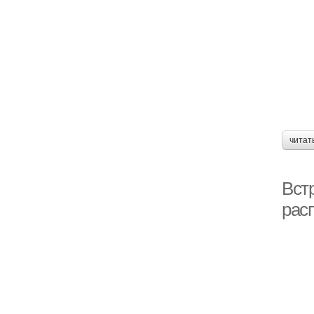
читат
Вст
рас