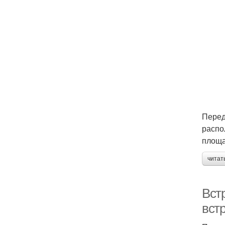
Перед
распо
площа
читат
Вст
встр