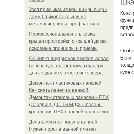
Шка
Узел примыкания крыши крыльца к
Конст
дому. Стыковка крыши из
функц
металлочерпицы, профнастила
предп
встро
Профессиональная стыковка
крыши пристройки с крышей дома:
основные принципы и приемы
Особе
Если 
Обшивка внутри: как я использовал
толщи
березовую влагостойкую фанеру
купе с
для создания уютного интерьера
Демонтаж пластиковых панелей.
Как снять панели в ванной.
Демонтаж стеновых панелей – ПВХ
(Сэндвич), ДСП и МДФ. Способы
крепления ПВХ панелей на потолок
Делать или нет порог в ванной.
Нужен порог в ванной или нет