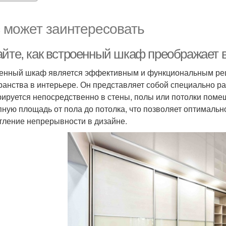
 может заинтересовать
айте, как встроенный шкаф преображает 
енный шкаф является эффективным и функциональным реш
ранства в интерьере. Он представляет собой специально р
рируется непосредственно в стены, полы или потолки поме
пную площадь от пола до потолка, что позволяет оптимальн
тление непрерывности в дизайне.