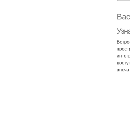
Вас
Узн
Встро
прост
интег
досту
впеча