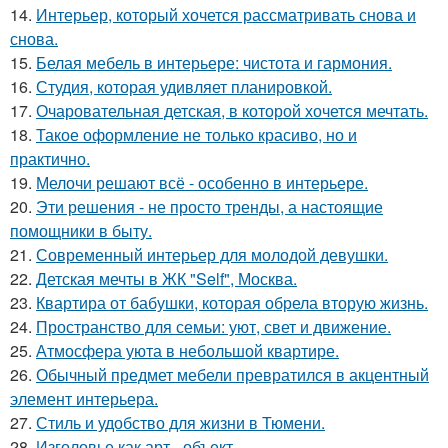
14.
Интерьер, который хочется рассматривать снова и
снова.
15.
Белая мебель в интерьере: чистота и гармония.
16.
Студия, которая удивляет планировкой.
17.
Очаровательная детская, в которой хочется мечтать.
18.
Такое оформление не только красиво, но и
практично.
19.
Мелочи решают всё - особенно в интерьере.
20.
Эти решения - не просто тренды, а настоящие
помощники в быту.
21.
Современный интерьер для молодой девушки.
22.
Детская мечты в ЖК "Self", Москва.
23.
Квартира от бабушки, которая обрела вторую жизнь.
24.
Пространство для семьи: уют, свет и движение.
25.
Атмосфера уюта в небольшой квартире.
26.
Обычный предмет мебели превратился в акцентный
элемент интерьера.
27.
Стиль и удобство для жизни в Тюмени.
28.
Изголовье как арт - объект.