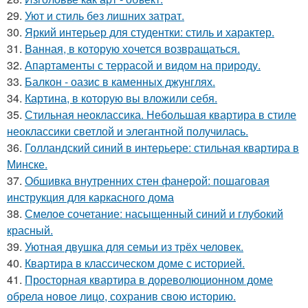
29.
Уют и стиль без лишних затрат.
30.
Яркий интерьер для студентки: стиль и характер.
31.
Ванная, в которую хочется возвращаться.
32.
Апартаменты с террасой и видом на природу.
33.
Балкон - оазис в каменных джунглях.
34.
Картина, в которую вы вложили себя.
35.
Стильная неоклассика. Небольшая квартира в стиле
неоклассики светлой и элегантной получилась.
36.
Голландский синий в интерьере: стильная квартира в
Минске.
37.
Обшивка внутренних стен фанерой: пошаговая
инструкция для каркасного дома
38.
Смелое сочетание: насыщенный синий и глубокий
красный.
39.
Уютная двушка для семьи из трёх человек.
40.
Квартира в классическом доме с историей.
41.
Просторная квартира в дореволюционном доме
обрела новое лицо, сохранив свою историю.