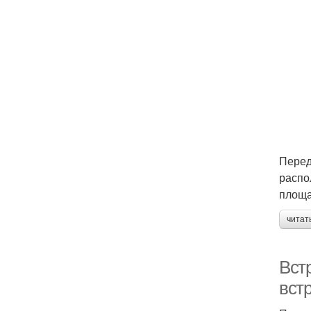
Перед
распо
площа
читат
Вст
встр