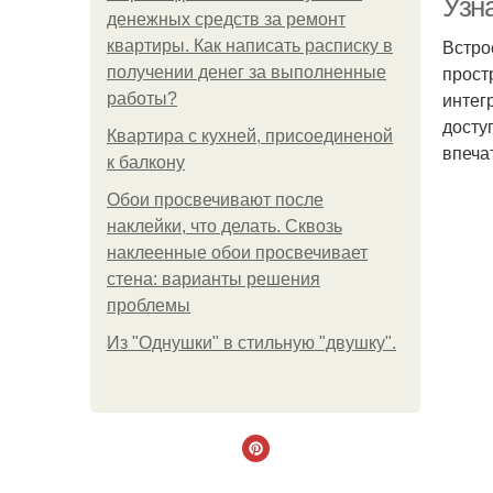
Узн
денежных средств за ремонт
Встро
квартиры. Как написать расписку в
прост
получении денег за выполненные
интег
работы?
досту
Квартира с кухней, присоединеной
впеча
к балкону
Обои просвечивают после
наклейки, что делать. Сквозь
наклеенные обои просвечивает
стена: варианты решения
проблемы
Из "Однушки" в стильную "двушку".