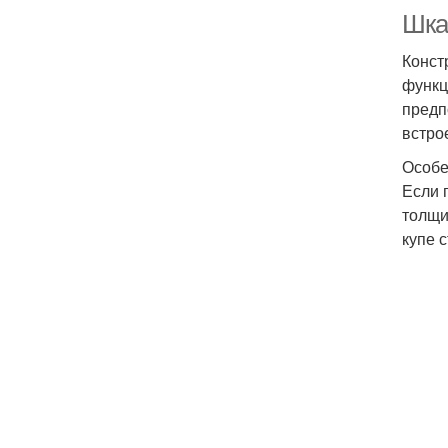
Шка
Конст
функц
предп
встро
Особе
Если 
толщи
купе с