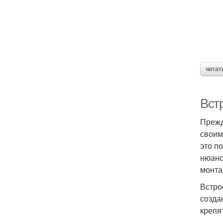
читат
Вст
Прежд
своим
это п
нюанс
монта
Встро
созда
крепя