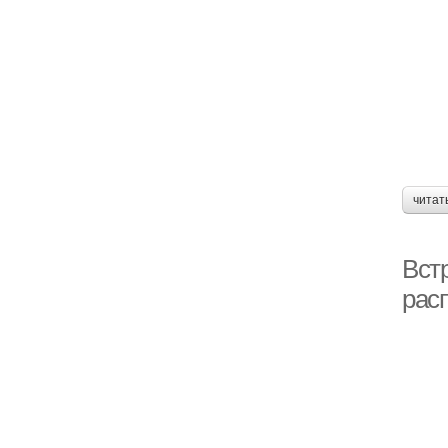
читат
Вст
рас