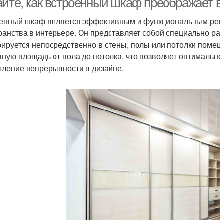
айте, как встроенный шкаф преображает 
енный шкаф является эффективным и функциональным реш
ранства в интерьере. Он представляет собой специально р
рируется непосредственно в стены, полы или потолки поме
пную площадь от пола до потолка, что позволяет оптимальн
тление непрерывности в дизайне.