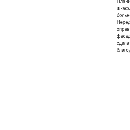
Плани
шкаф.
больн
Неред
оправ
фасад
сдела
благо