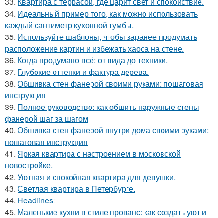
33.
Квартира с террасой, где царит свет и спокойствие.
34.
Идеальный пример того, как можно использовать
каждый сантиметр кухонной тумбы.
35.
Используйте шаблоны, чтобы заранее продумать
расположение картин и избежать хаоса на стене.
36.
Когда продумано всё: от вида до техники.
37.
Глубокие оттенки и фактура дерева.
38.
Обшивка стен фанерой своими руками: пошаговая
инструкция
39.
Полное руководство: как обшить наружные стены
фанерой шаг за шагом
40.
Обшивка стен фанерой внутри дома своими руками:
пошаговая инструкция
41.
Яркая квартира с настроением в московской
новостройке.
42.
Уютная и спокойная квартира для девушки.
43.
Светлая квартира в Петербурге.
44.
Headlines:
45.
Маленькие кухни в стиле прованс: как создать уют и