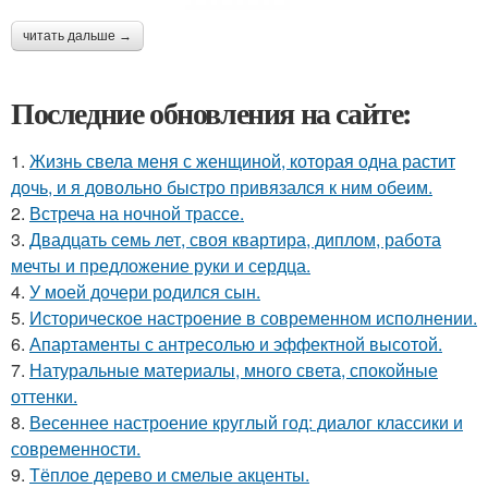
читать дальше →
Последние обновления на сайте:
1.
Жизнь свела меня с женщиной, которая одна растит
дочь, и я довольно быстро привязался к ним обеим.
2.
Встреча на ночной трассе.
3.
Двадцать семь лет, своя квартира, диплом, работа
мечты и предложение руки и сердца.
4.
У моей дочери родился сын.
5.
Историческое настроение в современном исполнении.
6.
Апартаменты с антресолью и эффектной высотой.
7.
Натуральные материалы, много света, спокойные
оттенки.
8.
Весеннее настроение круглый год: диалог классики и
современности.
9.
Тёплое дерево и смелые акценты.