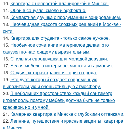
10.
Квартира с непростой планировкой в Минске.
11.
Обои в санузле: смело и эффектно.
12.
Компактная двушка с продуманным зонированием.
13.
Неочевидная красота сложных решений в Москве -
сити.
14.
Квартира для студента - только самое нужное.
15.
Необычное сочетание материалов делает этот
санузел по-настоящему выразительным.
16.
Стильная евродвушка для молодой девушки.
17.
Белая мебель в интерьере: чистота и гармония.
18.
Студия, которая хранит историю города.
19.
Это дуэт, который создаёт современную,
выразительную и очень стильную атмосферу.
20.
В небольших пространствах каждый сантиметр
играет роль, поэтому мебель должна быть не только
красивой, но и умной.
21.
Камерная квартира в Минске с глубокими оттенками.
22.
Лепнина, путешествия и красные акценты: квартира
в Минске.