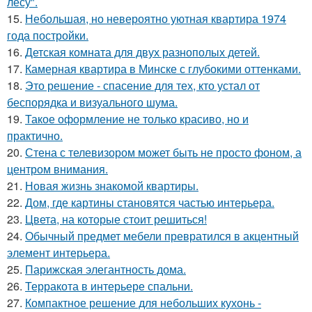
лесу".
15.
Небольшая, но невероятно уютная квартира 1974
года постройки.
16.
Детская комната для двух разнополых детей.
17.
Камерная квартира в Минске с глубокими оттенками.
18.
Это решение - спасение для тех, кто устал от
беспорядка и визуального шума.
19.
Такое оформление не только красиво, но и
практично.
20.
Стена с телевизором может быть не просто фоном, а
центром внимания.
21.
Новая жизнь знакомой квартиры.
22.
Дом, где картины становятся частью интерьера.
23.
Цвета, на которые стоит решиться!
24.
Обычный предмет мебели превратился в акцентный
элемент интерьера.
25.
Парижская элегантность дома.
26.
Терракота в интерьере спальни.
27.
Компактное решение для небольших кухонь -