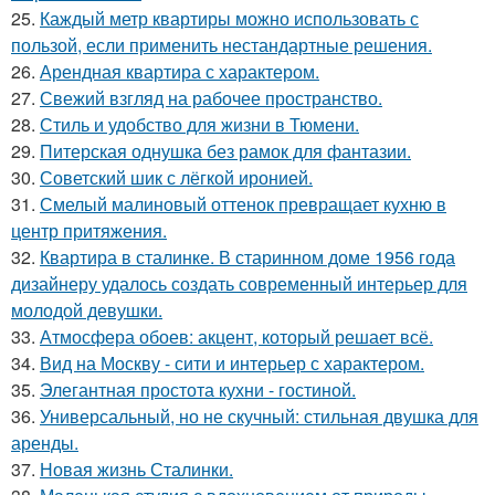
25.
Каждый метр квартиры можно использовать с
пользой, если применить нестандартные решения.
26.
Арендная квартира с характером.
27.
Свежий взгляд на рабочее пространство.
28.
Стиль и удобство для жизни в Тюмени.
29.
Питерская однушка без рамок для фантазии.
30.
Советский шик с лёгкой иронией.
31.
Смелый малиновый оттенок превращает кухню в
центр притяжения.
32.
Квартира в сталинке. В старинном доме 1956 года
дизайнеру удалось создать современный интерьер для
молодой девушки.
33.
Атмосфера обоев: акцент, который решает всё.
34.
Вид на Москву - сити и интерьер с характером.
35.
Элегантная простота кухни - гостиной.
36.
Универсальный, но не скучный: стильная двушка для
аренды.
37.
Новая жизнь Сталинки.