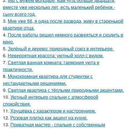
2.
Мы с мужем молодые, нам чуть больше двадцати,
вместе уже несколько лет, есть маленький ребёнок -
сыну всего год.
3.
Мне уже 56, я одна после развода, живу в старенькой
квартире отца.
4.
После работы решил немного развеяться и сходить в
кино.
5.
Зелёный и дерево: природный союз в интерьере.
6.
Невероятная красота: уютный холл с видом.
7.
Светлая ванная комната: гармония уюта и
практичности.
8.
Монохромная квартира для студентки с
нестандартными решениями.
9.
Светлая квартира с тёплыми природными акцентами.
10.
Уютный интерьер спальни с атмосферой
спокойствия.
11.
Хрущёвка с характером и настроением.
12.
Розовая плитка как акцент на кухне.
13.
Приватная мастер - спальня с собственным