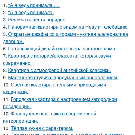
1.
"А я ведь понимала ….
2.
"А я ведь понимала!
3.
Решила навести порядок.
4.
Панорамная квартира с видом на Неву и телебашню.
5.
Открытые шкафы со шторами - уютная альтернатива
дверцам.
6.
Потрясающий дизайн интерьера частного дома.
7.
Квартира с историей: классика, которая звучит
современно.
8.
Квартира с атмосферой английской классики.
9.
Маленькая студия с продуманным обновлением.
10.
Светлая квартира с тёплыми природными
акцентами.
11.
Городская квартира с настроением загородной
резиденции.
12.
Французская классика в современной
интерпретации.
13.
Тёплая кухня с характером.