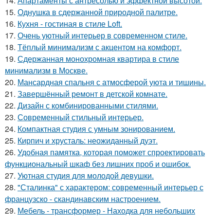
14.
Апартаменты с антресолью и эффектной высотой.
15.
Однушка в сдержанной природной палитре.
16.
Кухня - гостиная в стиле Loft.
17.
Очень уютный интерьер в современном стиле.
18.
Тёплый минимализм с акцентом на комфорт.
19.
Сдержанная монохромная квартира в стиле
минимализм в Москве.
20.
Мансардная спальня с атмосферой уюта и тишины.
21.
Завершённый ремонт в детской комнате.
22.
Дизайн с комбинированными стилями.
23.
Современный стильный интерьер.
24.
Компактная студия с умным зонированием.
25.
Кирпич и хрусталь: неожиданный дуэт.
26.
Удобная памятка, которая поможет спроектировать
функциональный шкаф без лишних проб и ошибок.
27.
Уютная студия для молодой девушки.
28.
"Сталинка" с характером: современный интерьер с
французско - скандинавским настроением.
29.
Мебель - трансформер - Находка для небольших