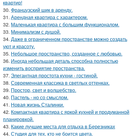
квартир!
30.
Французский шик в аренду.
31.
Арендная квартира с характером.
32.
Маленькая квартира с большим функционалом.
33.
Минимализм с душой.
34.
Даже в ограниченном пространстве можно создать
уют и красоту.
35.
Небольшое пространство, созданное с любовью.
36.
Иногда небольшая деталь способна полностью
изменить восприятие пространства.
37.
Элегантная простота кухни - гостиной.
38.
Современная классика в светлых оттенках.
39.
Простор, свет и волшебство.
40.
Пастель - но со смыслом.
41.
Новая жизнь Сталинки.
42.
Компактная квартира с яркой кухней и продуманной
планировкой.
43.
Какие лучшие места для отдыха в Березниках
44.
Студия для тех, кто не боится цвета.