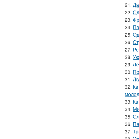
21.
Да
22.
Сд
23.
Фр
24.
Па
25.
Од
26.
Ст
27.
Ре
28.
Ую
29.
Лё
30.
По
31.
Дв
32.
Кв
молод
33.
Кв
34.
Ми
35.
Сл
36.
Па
37.
Тр
38.
Ую