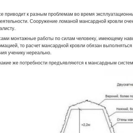
се приводит к разным проблемам во время эксплуатационных
еятельности. Сооружение ломаной мансардной кровли очень
алисту.
сами монтажные работы по силам человеку, имеющему навы
мацией, то расчет мансардной кровли обязан выполняться 
чия ученику нереально.
 какие же потребности предъявляются к мансардным систе