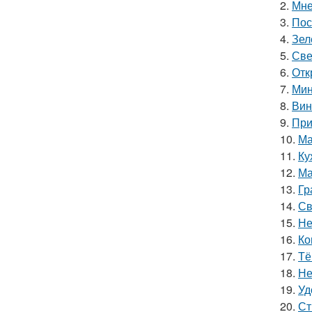
2.
Мне
3.
Пос
4.
Зел
5.
Све
6.
Отк
7.
Мин
8.
Вин
9.
При
10.
Ма
11.
Ку
12.
Ма
13.
Гр
14.
Св
15.
Не
16.
Ко
17.
Тё
18.
Не
19.
Уд
20.
Ст