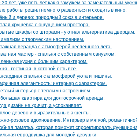
 30 лет, уже пять лет как я замужем за замечательным мужч
ле работы решил немного развеяться и сходить в кино.
ёный и дерево: природный союз в интерьере.
тлая хрущёвка с ощущением простора.
рытые шкафы со шторами - уютная альтернатива дверцам.
имализм с творческим настроением.
тажная веранда с атмосферой неспешного лета.
ватная мастер - спальня с собственным санузлом.
ленькая кухня с большим характером.
хня - гостиная, в которой есть всё.
нсардная спальня с атмосферой уюта и тишины.
афичная элегантность: интерьер с характером.
етлый интерьер с тёплым настроением.
большая квартира для долгосрочной аренды.
гда дизайн не кричит, а успокаивает.
плое дерево и выразительные акценты.
жно-розовое вдохновение. Интерьер в мягкой, романтичной
обная памятка, которая поможет спроектировать функцион
ильная евродвушка для молодой девушки.