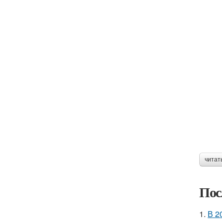
читат
Пос
1.
В 2