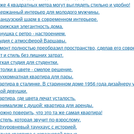
же 4 квадратных метра могут выглядеть стильно и удобно!
ержанный интерьер для молодого мужчины.
анцузский шарм в современном интерьере.
рижская элегантность дома.
нушка с ретро - настроением.
удия с атмосферой Варшавы.
монт полностью преобразил пространство, сделав его сов
т и стиль без лишних затрат.
гкая студия для студентки.
толки в цвете - смелое решение.
ухкомнатная квартира для пары.
артира в сталинке. В старинном доме 1956 года дизайнеру
ой девушки.
артира, где цвета лечат усталость.
нимализм с душой: квартира для аренды.
ожно поверить, что это та же самая квартира!
стель, которая звучит по-взрослому.
ёхуровневый таунхаус с историей.
тная квартира с изразцовой печью.