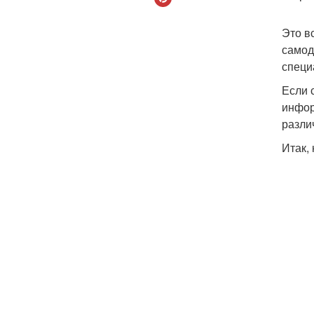
Это в
самод
специ
Если 
инфор
разли
Итак,