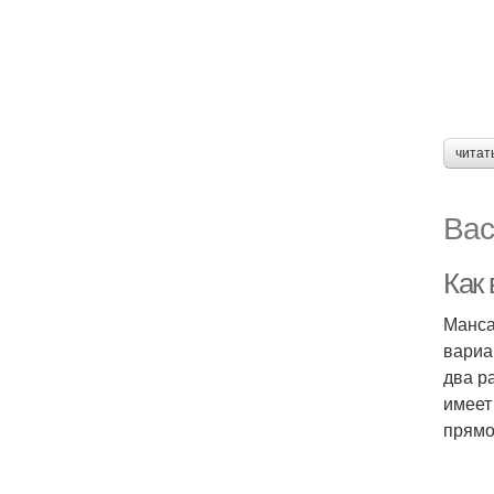
читат
Вас
Как
Манса
вариа
два р
имеет
прямо