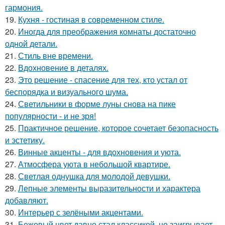
гармония.
19.
Кухня - гостиная в современном стиле.
20.
Иногда для преображения комнаты достаточно
одной детали.
21.
Стиль вне времени.
22.
Вдохновение в деталях.
23.
Это решение - спасение для тех, кто устал от
беспорядка и визуального шума.
24.
Светильники в форме луны снова на пике
популярности - и не зря!
25.
Практичное решение, которое сочетает безопасность
и эстетику.
26.
Винные акценты - для вдохновения и уюта.
27.
Атмосфера уюта в небольшой квартире.
28.
Светлая однушка для молодой девушки.
29.
Лепные элементы выразительности и характера
добавляют.
30.
Интерьер с зелёными акцентами.
31.
Бежевый цвет давно стал классикой, но заигрывает