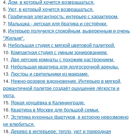
4.
Дом, в который хочется возвращаться.
5.
Уют, в который хочется возвращаться.
6.
Графичная элегантность: интерьер с характером.
7.
Малышка - детская для братика и сестрёнки.
8.
Интерьер получился спокойным, выверенным и очень
"Жилым".
9.
Небольшая студия с мягкой цветовой палитрой.
10.
Компактная студия с умным зонированием.
11.
Две детские комнаты с похожим настроением.
12.
Небольшая квартира для долгосрочной аренды.
13.
Люстры и светильники из макраме.
14.
Нежно-розовое вдохновение. Интерьер в мягкой,
романтичной палитре создаёт ощущение лёгкости и
уюта.
15.
Яркая хрущёвка в Калининграде.
16.
Квартира в Москве для большой семьи.
17.
Эстетика кухонных фартуков, в которую невозможно
не влюбиться.
18.
Дерево в интерьере: тепло, уют и природная