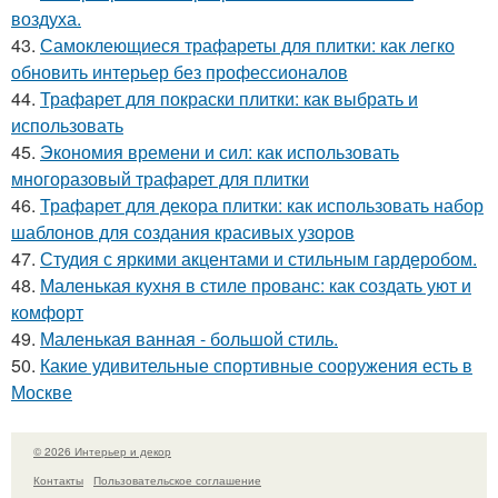
воздуха.
43.
Самоклеющиеся трафареты для плитки: как легко
обновить интерьер без профессионалов
44.
Трафарет для покраски плитки: как выбрать и
использовать
45.
Экономия времени и сил: как использовать
многоразовый трафарет для плитки
46.
Трафарет для декора плитки: как использовать набор
шаблонов для создания красивых узоров
47.
Студия с яркими акцентами и стильным гардеробом.
48.
Маленькая кухня в стиле прованс: как создать уют и
комфорт
49.
Маленькая ванная - большой стиль.
50.
Какие удивительные спортивные сооружения есть в
Москве
© 2026 Интерьер и декор
Контакты
Пользовательское соглашение