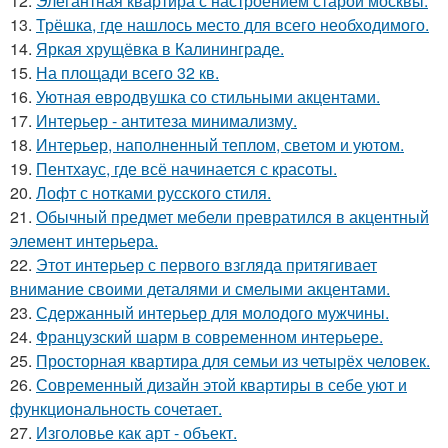
12.
Элегантная квартира с настроением старой москвы.
13.
Трёшка, где нашлось место для всего необходимого.
14.
Яркая хрущёвка в Калининграде.
15.
На площади всего 32 кв.
16.
Уютная евродвушка со стильными акцентами.
17.
Интерьер - антитеза минимализму.
18.
Интерьер, наполненный теплом, светом и уютом.
19.
Пентхаус, где всё начинается с красоты.
20.
Лофт с нотками русского стиля.
21.
Обычный предмет мебели превратился в акцентный
элемент интерьера.
22.
Этот интерьер с первого взгляда притягивает
внимание своими деталями и смелыми акцентами.
23.
Сдержанный интерьер для молодого мужчины.
24.
Французский шарм в современном интерьере.
25.
Просторная квартира для семьи из четырёх человек.
26.
Современный дизайн этой квартиры в себе уют и
функциональность сочетает.
27.
Изголовье как арт - объект.