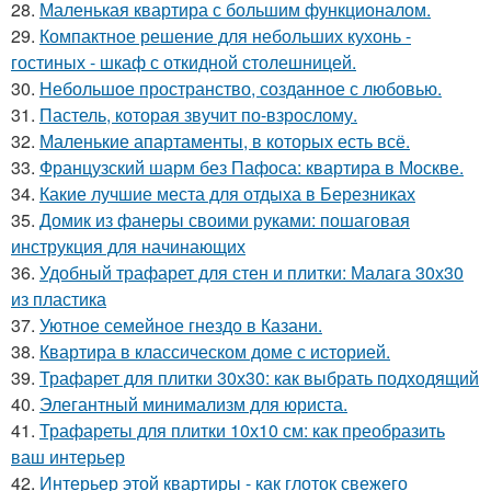
28.
Маленькая квартира с большим функционалом.
29.
Компактное решение для небольших кухонь -
гостиных - шкаф с откидной столешницей.
30.
Небольшое пространство, созданное с любовью.
31.
Пастель, которая звучит по-взрослому.
32.
Маленькие апартаменты, в которых есть всё.
33.
Французский шарм без Пафоса: квартира в Москве.
34.
Какие лучшие места для отдыха в Березниках
35.
Домик из фанеры своими руками: пошаговая
инструкция для начинающих
36.
Удобный трафарет для стен и плитки: Малага 30х30
из пластика
37.
Уютное семейное гнездо в Казани.
38.
Квартира в классическом доме с историей.
39.
Трафарет для плитки 30х30: как выбрать подходящий
40.
Элегантный минимализм для юриста.
41.
Трафареты для плитки 10х10 см: как преобразить
ваш интерьер
42.
Интерьер этой квартиры - как глоток свежего